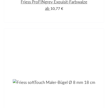
Friess ProFINgrey Exquisit-Farbwalze
ab
10,77 €