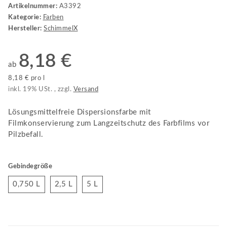
Artikelnummer:
A3392
Kategorie:
Farben
Hersteller:
SchimmelX
8,18 €
ab
8,18 € pro l
inkl. 19% USt. , zzgl.
Versand
Lösungsmittelfreie Dispersionsfarbe mit
Filmkonservierung zum Langzeitschutz des Farbfilms vor
Pilzbefall.
Gebindegröße
0,750 L
2,5 L
5 L
0,750 L
2,5 L
5 L