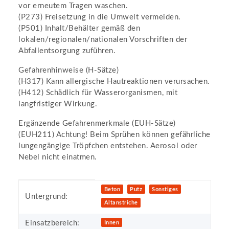
vor erneutem Tragen waschen.
(P273) Freisetzung in die Umwelt vermeiden.
(P501) Inhalt/Behälter gemäß den
lokalen/regionalen/nationalen Vorschriften der
Abfallentsorgung zuführen.
Gefahrenhinweise (H-Sätze)
(H317) Kann allergische Hautreaktionen verursachen.
(H412) Schädlich für Wasserorganismen, mit
langfristiger Wirkung.
Ergänzende Gefahrenmerkmale (EUH-Sätze)
(EUH211) Achtung! Beim Sprühen können gefährliche
lungengängige Tröpfchen entstehen. Aerosol oder
Nebel nicht einatmen.
Produkteigenschaft
Wert
Beton
Putz
Sonstiges
Untergrund:
Altanstriche
Einsatzbereich:
Innen