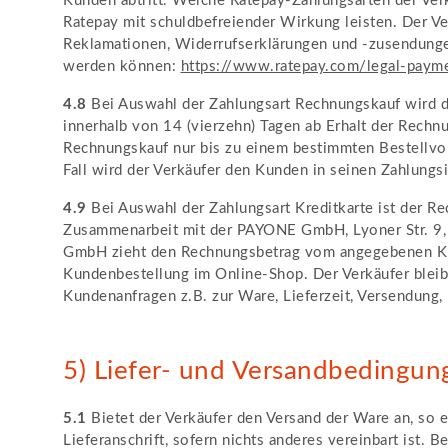
Kunden abtritt. Welche Ratepay-Zahlungsarten der Verk
Ratepay mit schuldbefreiender Wirkung leisten. Der Ver
Reklamationen, Widerrufserklärungen und -zusendungen
werden können:
https://www.ratepay.com
/legal-paym
4.8
Bei Auswahl der Zahlungsart Rechnungskauf wird der
innerhalb von 14 (vierzehn) Tagen ab Erhalt der Rechnu
Rechnungskauf nur bis zu einem bestimmten Bestellvo
Fall wird der Verkäufer den Kunden in seinen Zahlung
4.9
Bei Auswahl der Zahlungsart Kreditkarte ist der Rec
Zusammenarbeit mit der PAYONE GmbH, Lyoner Str. 9,
GmbH zieht den Rechnungsbetrag vom angegebenen Kre
Kundenbestellung im Online-Shop. Der Verkäufer bleib
Kundenanfragen z.B. zur Ware, Lieferzeit, Versendung
5) Liefer- und Versandbedingun
5.1
Bietet der Verkäufer den Versand der Ware an, so 
Lieferanschrift, sofern nichts anderes vereinbart ist. 