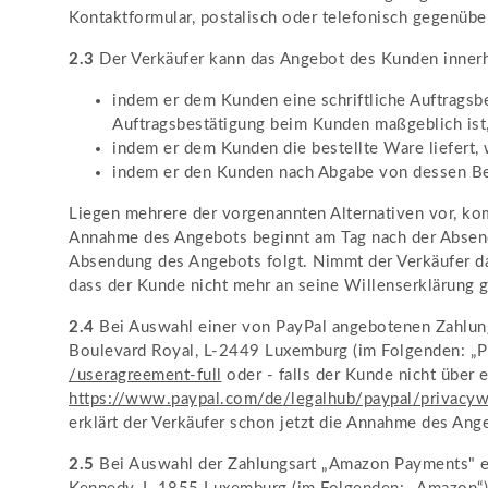
Kontaktformular, postalisch oder telefonisch gegenüb
2.3
Der Verkäufer kann das Angebot des Kunden inner
indem er dem Kunden eine schriftliche Auftragsbe
Auftragsbestätigung beim Kunden maßgeblich ist
indem er dem Kunden die bestellte Ware liefert,
indem er den Kunden nach Abgabe von dessen Bes
Liegen mehrere der vorgenannten Alternativen vor, komm
Annahme des Angebots beginnt am Tag nach der Absend
Absendung des Angebots folgt. Nimmt der Verkäufer das
dass der Kunde nicht mehr an seine Willenserklärung g
2.4
Bei Auswahl einer von PayPal angebotenen Zahlungsa
Boulevard Royal, L-2449 Luxemburg (im Folgenden: „P
/useragreement-full
oder - falls der Kunde nicht über
https://www.paypal.com
/de
/legalhub
/paypal
/privacyw
erklärt der Verkäufer schon jetzt die Annahme des Ang
2.5
Bei Auswahl der Zahlungsart „Amazon Payments" er