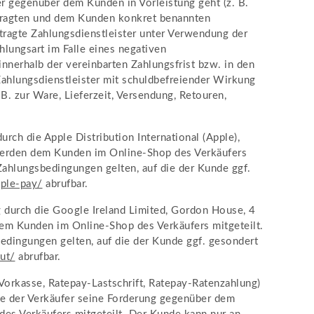
er gegenüber dem Kunden in Vorleistung geht (z. B.
ftragten und dem Kunden konkret benannten
tragte Zahlungsdienstleister unter Verwendung der
lungsart im Falle eines negativen
nerhalb der vereinbarten Zahlungsfrist bzw. in den
Zahlungsdienstleister mit schuldbefreiender Wirkung
B. zur Ware, Lieferzeit, Versendung, Retouren,
ch die Apple Distribution International (Apple),
en werden dem Kunden im Online-Shop des Verkäufers
Zahlungsbedingungen gelten, auf die der Kunde ggf.
pple-pay
/
abrufbar.
 durch die Google Ireland Limited, Gordon House, 4
em Kunden im Online-Shop des Verkäufers mitgeteilt.
edingungen gelten, auf die der Kunde ggf. gesondert
ut
/
abrufbar.
orkasse, Ratepay-Lastschrift, Ratepay-Ratenzahlung)
die der Verkäufer seine Forderung gegenüber dem