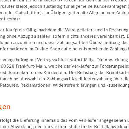
äufer im Einzelnen anbietet, wird dem Kunden auf der Website 
käufer bleibt jedoch zuständig für allgemeine Kundenanfragen (z
 oder Gutschriften). Im Übrigen gelten die Allgemeinen Zahlu
ent-terms
/
 Kaufpreis fällig, nachdem die Ware geliefert und in Rechnung g
ng ohne Abzug zu zahlen, sofern nichts anderes vereinbart ist. D
lumen anzubieten und diese Zahlungsart bei Überschreitung de
sinformationen im Online-Shop auf eine entsprechende Zahlung
hnungsbetrag mit Vertragsschluss sofort fällig. Die Abwicklung 
 60528 Frankfurt/Main, welche der Verkäufer zur Forderungsei
ditkartenkonto des Kunden ein. Die Belastung der Kreditkarte
t auch bei Auswahl der Zahlungsart Kreditkartenzahlung über 
, Retouren, Reklamationen, Widerrufserklärungen und -zusendung
gen
erfolgt die Lieferung innerhalb des vom Verkäufer angegebenen
Bei der Abwicklung der Transaktion ist die in der Bestellabwickl