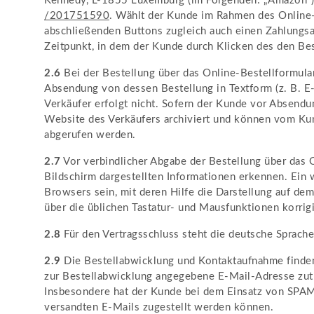
Kennedy, L-1855 Luxemburg (im Folgenden: „Amazon“)
/201751590
. Wählt der Kunde im Rahmen des Online-
abschließenden Buttons zugleich auch einen Zahlungsa
Zeitpunkt, in dem der Kunde durch Klicken des den Be
2.6
Bei der Bestellung über das Online-Bestellformula
Absendung von dessen Bestellung in Textform (z. B. E-
Verkäufer erfolgt nicht. Sofern der Kunde vor Absendu
Website des Verkäufers archiviert und können vom Ku
abgerufen werden.
2.7
Vor verbindlicher Abgabe der Bestellung über das 
Bildschirm dargestellten Informationen erkennen. Ein
Browsers sein, mit deren Hilfe die Darstellung auf d
über die üblichen Tastatur- und Mausfunktionen korrigi
2.8
Für den Vertragsschluss steht die deutsche Sprache
2.9
Die Bestellabwicklung und Kontaktaufnahme finden i
zur Bestellabwicklung angegebene E-Mail-Adresse zutr
Insbesondere hat der Kunde bei dem Einsatz von SPAM-F
versandten E-Mails zugestellt werden können.