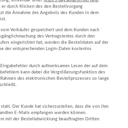
rung, einsehbar unter
https://pay.amazon.de
/help
 er durch Klicken des den Bestellvorgang
jetzt die Annahme des Angebots des Kunden in dem
st.
ss vom Verkäufer gespeichert und dem Kunden nach
Zugänglichmachung des Vertragstextes durch den
ers eingerichtet hat, werden die Bestelldaten auf der
be der entsprechenden Login-Daten kostenlos
e Eingabefehler durch aufmerksames Lesen der auf dem
abefehlern kann dabei die Vergrößerungsfunktion des
m Rahmen des elektronischen Bestellprozesses so lange
schließt.
tatt. Der Kunde hat sicherzustellen, dass die von ihm
ersandten E-Mails empfangen werden können.
m mit der Bestellabwicklung beauftragten Dritten