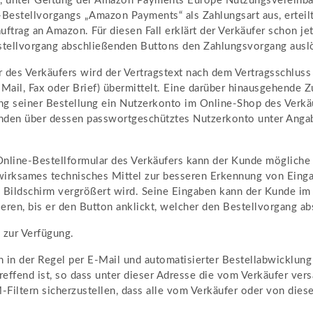
, unter Geltung der Amazon Payments Europe Nutzungsvereinba
Bestellvorgangs „Amazon Payments“ als Zahlungsart aus, erteilt
uftrag an Amazon. Für diesen Fall erklärt der Verkäufer schon 
stellvorgang abschließenden Buttons den Zahlungsvorgang auslö
r des Verkäufers wird der Vertragstext nach dem Vertragsschlu
Mail, Fax oder Brief) übermittelt. Eine darüber hinausgehende 
ng seiner Bestellung ein Nutzerkonto im Online-Shop des Verkäuf
nden über dessen passwortgeschütztes Nutzerkonto unter Anga
Online-Bestellformular des Verkäufers kann der Kunde möglich
 wirksames technisches Mittel zur besseren Erkennung von Eing
em Bildschirm vergrößert wird. Seine Eingaben kann der Kunde i
eren, bis er den Button anklickt, welcher den Bestellvorgang ab
 zur Verfügung.
n der Regel per E-Mail und automatisierter Bestellabwicklung s
effend ist, so dass unter dieser Adresse die vom Verkäufer v
iltern sicherzustellen, dass alle vom Verkäufer oder von diese