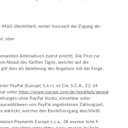
E-Mail) übermittelt, wobei insoweit der Zugang der
t, oder
annten Alternativen zuerst eintritt. Die Frist zur
 Ablauf des fünften Tages, welcher auf die
gilt dies als Ablehnung des Angebots mit der Folge,
r PayPal (Europe) S.à r.l. et Cie, S.C.A., 22-24
bar unter
https://www.paypal.com
/de
/legalhub
/paypal
Zahlungen ohne PayPal-Konto, einsehbar unter
g auswählbaren von PayPal angebotenen Zahlungsart,
 anklickt, welcher den Bestellvorgang abschließt.
mazon Payments Europe s.c.a., 38 avenue John F.