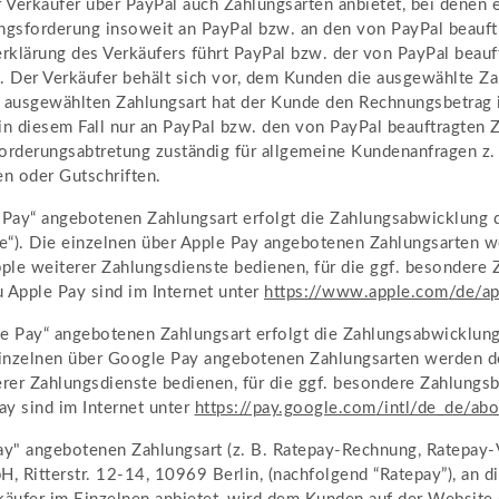
r Verkäufer über PayPal auch Zahlungsarten anbietet, bei denen 
lungsforderung insoweit an PayPal bzw. an den von PayPal beau
rklärung des Verkäufers führt PayPal bzw. der von PayPal beauf
 Der Verkäufer behält sich vor, dem Kunden die ausgewählte Zah
 ausgewählten Zahlungsart hat der Kunde den Rechnungsbetrag in
 in diesem Fall nur an PayPal bzw. den von PayPal beauftragten 
 Forderungsabtretung zuständig für allgemeine Kundenanfragen z. 
n oder Gutschriften.
ay“ angebotenen Zahlungsart erfolgt die Zahlungsabwicklung dur
(„Apple“). Die einzelnen über Apple Pay angebotenen Zahlungsart
ple weiterer Zahlungsdienste bedienen, für die ggf. besondere 
 Apple Pay sind im Internet unter
https://www.apple.com
/de
/a
e Pay“ angebotenen Zahlungsart erfolgt die Zahlungsabwicklung
 einzelnen über Google Pay angebotenen Zahlungsarten werden d
er Zahlungsdienste bedienen, für die ggf. besondere Zahlungsb
y sind im Internet unter
https://pay.google.com
/intl
/de_de
/abo
y" angebotenen Zahlungsart (z. B. Ratepay-Rechnung, Ratepay-V
, Ritterstr. 12-14, 10969 Berlin, (nachfolgend “Ratepay”), an 