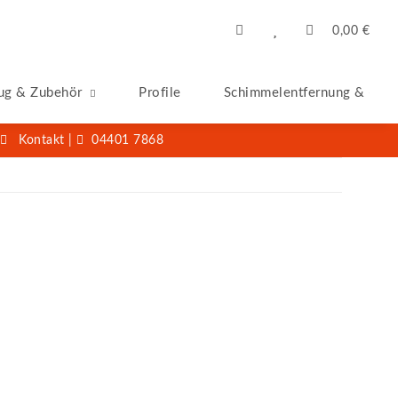
0,00 €
ug & Zubehör
Profile
Schimmelentfernung & -San
Kontakt
|
04401 7868