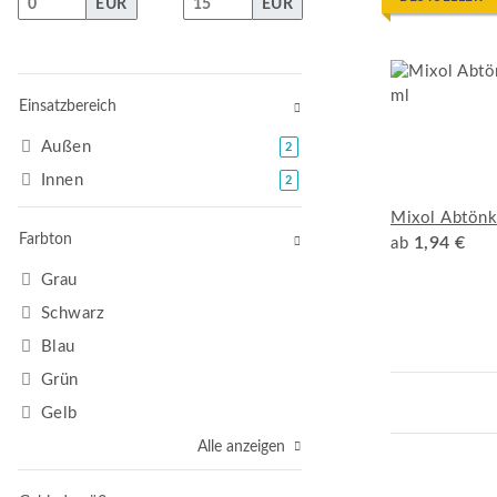
EUR
EUR
Einsatzbereich
Außen
Artikel gefunden
2
Innen
Artikel gefunden
2
Mixol Abtönk
Farbton
1,94 €
ab
Grau
Schwarz
Blau
Grün
Gelb
Alle anzeigen