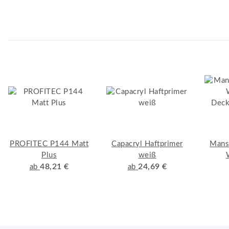
PROFITEC P144 Matt
Capacryl Haftprimer
Mans
Plus
weiß
48,21 €
24,69 €
Deck
ab
ab