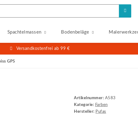
Spachtelmassen
Bodenbeläge
Malerwerkze
Versandkostenfrei ab 99 €
eiss GP5
Artikelnummer:
A583
Kategorie:
Farben
Hersteller:
Pufas