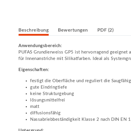
weitere Registerkarten anzeigen
Beschreibung
Bewertungen
PDF (2)
Anwendungsbereich
:
PUFAS Grundierweiss GP5 ist hervorragend geeignet al
für Innenanstriche mit Silikatfarben. Ideal als Systemg
Eigenschaften
:
festigt die Oberfläche und reguliert die Saugfähig
gute Eindringtiefe
keine Strukturgebung
lösungsmittelfrei
matt
diffusionsfähig
Nassabriebbeständigkeit Klasse 2 nach DIN EN 
Untergrund
: