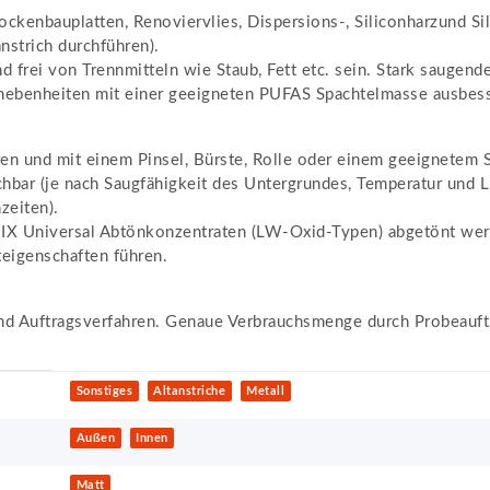
ockenbauplatten, Renoviervlies, Dispersions-, Siliconharzund Si
nstrich durchführen).
und frei von Trennmitteln wie Staub, Fett etc. sein. Stark saug
Unebenheiten mit einer geeigneten PUFAS Spachtelmasse ausbes
 und mit einem Pinsel, Bürste, Rolle oder einem geeignetem Sp
chbar (je nach Saugfähigkeit des Untergrundes, Temperatur und L
eiten).
 Universal Abtönkonzentraten (LW-Oxid-Typen) abgetönt werde
teigenschaften führen.
nd Auftragsverfahren. Genaue Verbrauchsmenge durch Probeauft
Sonstiges
Altanstriche
Metall
Außen
Innen
Matt