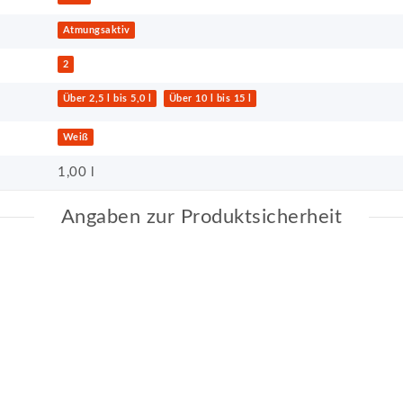
Atmungsaktiv
2
Über 2,5 l bis 5,0 l
Über 10 l bis 15 l
Weiß
1,00 l
Angaben zur Produktsicherheit