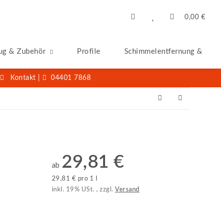
0,00 €
ug & Zubehör
Profile
Schimmelentfernung & -San
Kontakt
|
04401 7868
29,81 €
ab
29,81 € pro 1 l
inkl. 19% USt. , zzgl.
Versand