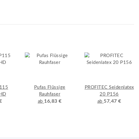
115
Pufas Flüssige
PROFITEC Seidenlatex
 HD
Rauhfaser
20 P156
€
16,83 €
57,47 €
ab
ab