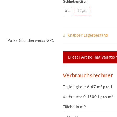
Gebindegrößen
5L
12,5L
5L
12,5L
Knapper Lagerbestand
x
Dieser Artikel hat Variati
Verbrauchsrechner
Ergiebigkeit:
6.67 m² pro l
Verbrauch:
0.1500 l pro m²
Fläche in m²: