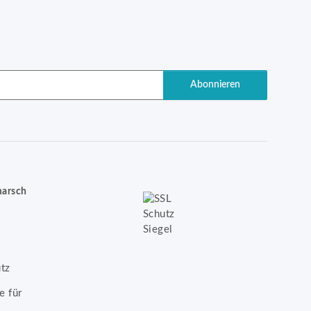
Abonnieren
marsch
tz
e für