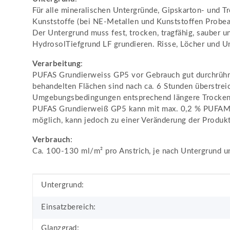
Für alle mineralischen Untergründe, Gipskarton- und Tr
Kunststoffe (bei NE-Metallen und Kunststoffen Probea
Der Untergrund muss fest, trocken, tragfähig, sauber 
HydrosolTiefgrund LF grundieren. Risse, Löcher und 
Verarbeitung
:
PUFAS Grundierweiss GP5 vor Gebrauch gut durchrühren
behandelten Flächen sind nach ca. 6 Stunden überstrei
Umgebungsbedingungen entsprechend längere Trockenz
PUFAS Grundierweiß GP5 kann mit max. 0,2 % PUFAMIX
möglich, kann jedoch zu einer Veränderung der Produk
Verbrauch
:
Ca. 100-130 ml/m² pro Anstrich, je nach Untergrund u
Produkteigenschaft
Wert
Untergrund:
Einsatzbereich:
Glanzgrad: