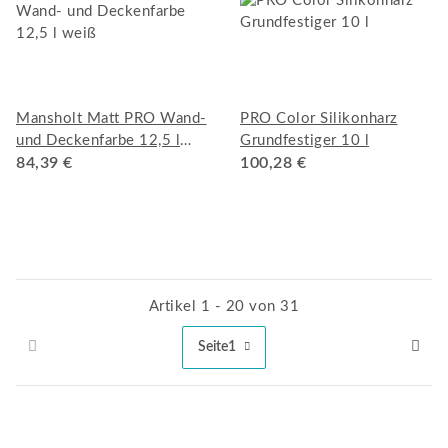
Mansholt Matt PRO Wand-
PRO Color Silikonharz
und Deckenfarbe 12,5 l
Grundfestiger 10 l
weiß
84,39 €
100,28 €
Artikel 1 - 20 von 31
Seite
1