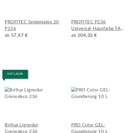
PROFITEC Seidenlatex 20
PROFITEC P236
P156
Universal-Hausfarbe FA
57,47 €
P236
104,32 €
ab
ab
AUF LAGER
Brillux Lignodur
PRO Color GEL-
Grenodeco 236
Grundierung 10 L