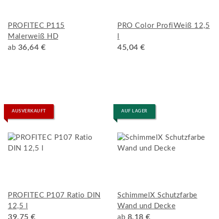
PROFITEC P115
PRO Color ProfiWeiß 12,5
Malerweiß HD
l
36,64 €
45,04 €
ab
AUSVERKAUFT
AUF LAGER
PROFITEC P107 Ratio DIN
SchimmelX Schutzfarbe
12,5 l
Wand und Decke
39,75 €
8,18 €
ab