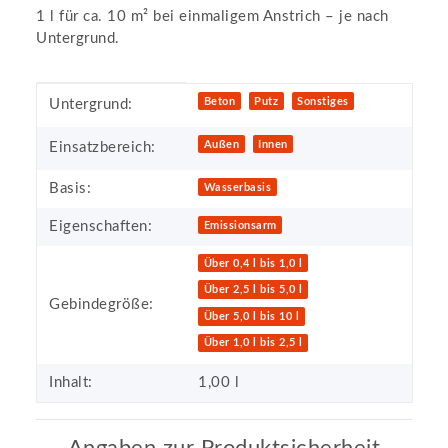
1 l für ca. 10 m² bei einmaligem Anstrich – je nach
Untergrund.
Produkteigenschaft
Wert
Beton
Putz
Sonstiges
Untergrund:
Außen
Innen
Einsatzbereich:
Basis:
Wasserbasis
Eigenschaften:
Emissionsarm
Über 0,4 l bis 1,0 l
Über 2,5 l bis 5,0 l
Gebindegröße:
Über 5,0 l bis 10 l
Über 1,0 l bis 2,5 l
Inhalt:
1,00 l
Angaben zur Produktsicherheit