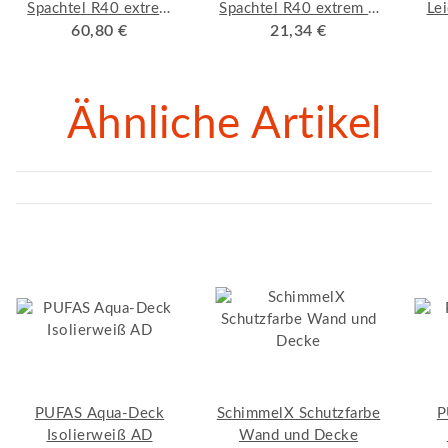
Spachtel R40 extrem
Spachtel R40 extrem 5
Lei
60,80 €
25 kg
21,34 €
kg
Ähnliche Artikel
PUFAS Aqua-Deck
SchimmelX Schutzfarbe
P
Isolierweiß AD
Wand und Decke