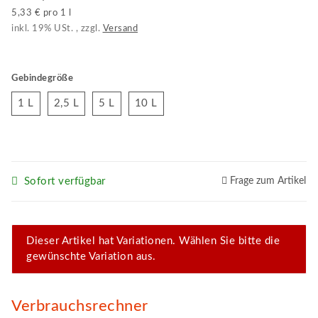
5,33 € pro 1 l
inkl. 19% USt. , zzgl.
Versand
Gebindegröße
1 L
2,5 L
5 L
10 L
1 L
2,5 L
5 L
10 L
Sofort verfügbar
Frage zum Artikel
x
Dieser Artikel hat Variationen. Wählen Sie bitte die
gewünschte Variation aus.
Verbrauchsrechner