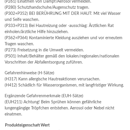
(P261) Einatmen von Dampf/Aerosol vermeiden.
(P280) Schutzhandschuhe/Augenschutz tragen.
(P302+P352) BEI BERÜHRUNG MIT DER HAUT: Mit viel Wasser
und Seife waschen.
(P333+P313) Bei Hautreizung oder -ausschlag: Ärztlichen Rat
einholen/ärztliche Hilfe hinzuziehen.
(P362+P364) Kontaminierte Kleidung ausziehen und vor erneutem
Tragen waschen.
(P273) Freisetzung in die Umwelt vermeiden.
(P501) Inhalt/Behälter gemäß den lokalen/regionalen/nationalen
Vorschriften der Abfallentsorgung zuführen.
Gefahrenhinweise (H-Sätze)
(H317) Kann allergische Hautreaktionen verursachen.
(H412) Schädlich für Wasserorganismen, mit langfristiger Wirkung.
Ergänzende Gefahrenmerkmale (EUH-Sätze)
(EUH211) Achtung! Beim Sprühen können gefährliche
lungengängige Tröpfchen entstehen. Aerosol oder Nebel nicht
einatmen.
Produkteigenschaft
Wert