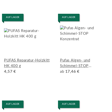
AUF LAGER
AUF LAGER
PUFAS Reparatur-Holzkitt
Pufas Algen- und
HK 400 g
Schimmel-STOP
4,57 €
Konzentrat
17,46 €
ab
AUF LAGER
AUF LAGER