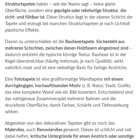
Strukturtapeten
haben – wie der Name sagt – keine glatte
Oberfläche, sondern eine
geprägte oder reliefartige Struktur
,
die
sicht- und fühlbar ist.
Diese Struktur liegt in der oberen Schicht der
Tapete und erzeugt bei manchen Strukturtapeten je nach Lichtfall
plastische Effekte.
Davon zu unterscheiden ist die
Raufasertapete
.
Sie besteht aus
mehreren Schichten, zwischen denen Holzfasern eingestreut sind
–
dadurch entsteht die typische körnige Textur. Raufaser ist in der
Regel überstreichbar (häufig mehrmals, je nach Qualität), wirkt
natürlich-matt und ist eine vielseitige Basis für farbige Anstriche.
Eine
Fototapete
ist eine großformatige Wandtapete
mit einem
durchgängigen, hochauflösenden Motiv
(z. B. Natur, Stadt, Grafik),
das eine komplette Wand wie ein Bild inszeniert. Entscheidend sind
das nahtgenaue Zusammenspiel mehrerer Bahnen und die
druckfeste Oberfläche, damit Farben, Schärfe und Tiefenwirkung
wirken.
Abgesehen von den dekorativen Tapeten gibt es noch das
Malervlies
, auch
Renoviervlies
genannt. Dieses ist schlicht und soll
dabei helfen,
kritische Untergründe für einen Anstrich oder sonstige