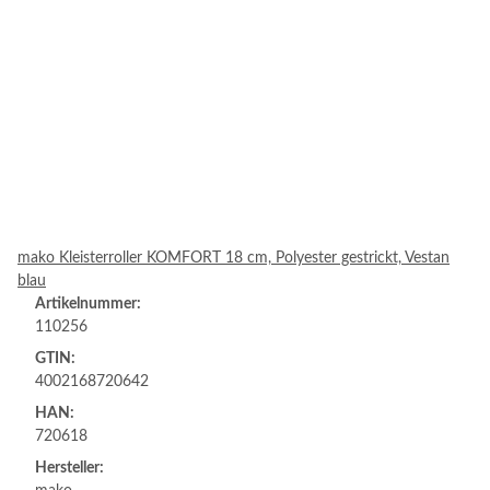
mako Kleisterroller KOMFORT 18 cm, Polyester gestrickt, Vestan
blau
Artikelnummer:
110256
GTIN:
4002168720642
HAN:
720618
Hersteller: