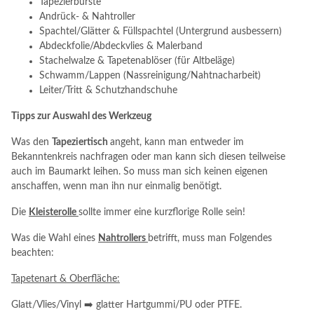
Tapezierbürste
Andrück- & Nahtroller
Spachtel/Glätter & Füllspachtel (Untergrund ausbessern)
Abdeckfolie/Abdeckvlies & Malerband
Stachelwalze & Tapetenablöser (für Altbeläge)
Schwamm/Lappen (Nassreinigung/Nahtnacharbeit)
Leiter/Tritt & Schutzhandschuhe
Tipps zur Auswahl des Werkzeug
Was den
Tapeziertisch
angeht, kann man entweder im
Bekanntenkreis nachfragen oder man kann sich diesen teilweise
auch im Baumarkt leihen. So muss man sich keinen eigenen
anschaffen, wenn man ihn nur einmalig benötigt.
Die
Kleisterolle
sollte immer eine kurzflorige Rolle sein!
Was die Wahl eines
Nahtrollers
betrifft, muss man Folgendes
beachten:
Tapetenart & Oberfläche:
Glatt/Vlies/Vinyl ➡️ glatter Hartgummi/PU oder PTFE.