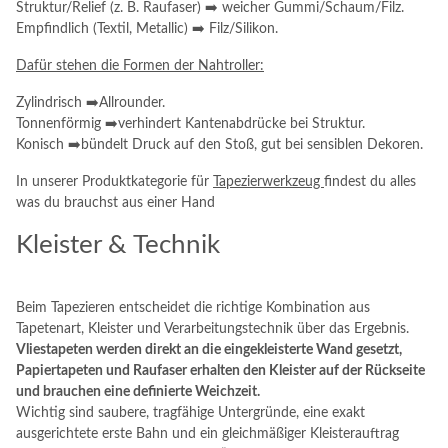
Struktur/Relief (z. B. Raufaser) ➡️ weicher Gummi/Schaum/Filz.
Empfindlich (Textil, Metallic) ➡️ Filz/Silikon.
Dafür stehen die Formen der Nahtroller:
Zylindrisch ➡️Allrounder.
Tonnenförmig ➡️verhindert Kantenabdrücke bei Struktur.
Konisch ➡️bündelt Druck auf den Stoß, gut bei sensiblen Dekoren.
In unserer Produktkategorie für
Tapezierwerkzeug
findest du alles
was du brauchst aus einer Hand
Kleister & Technik
Beim Tapezieren entscheidet die richtige Kombination aus
Tapetenart, Kleister und Verarbeitungstechnik über das Ergebnis.
Vliestapeten werden direkt an die eingekleisterte Wand gesetzt,
Papiertapeten und Raufaser erhalten den Kleister auf der Rückseite
und brauchen eine definierte Weichzeit.
Wichtig sind saubere, tragfähige Untergründe, eine exakt
ausgerichtete erste Bahn und ein gleichmäßiger Kleisterauftrag