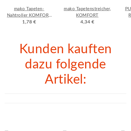
mako Tapeten-
mako Tapetenstreicher,
PU
Nahtroller KOMFORT
KOMFORT
R
Konische Form,
1,78 €
4,34 €
geb
Kunststoffgriff mit
verzinktem Bügel
Kunden kauften
dazu folgende
Artikel: