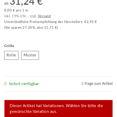
31,24 €
ab
0,00 € pro 1 m
inkl. 19% USt. , zzgl.
Versand
Unverbindliche Preisempfehlung des Herstellers
:
42,95 €
(Sie sparen
27.26%
, also
11,71 €
)
Größe
Rolle
Muster
Rolle
Muster
Sofort verfügbar
Frage zum Artikel
x
Dieser Artikel hat Variationen. Wählen Sie bitte die
gewünschte Variation aus.