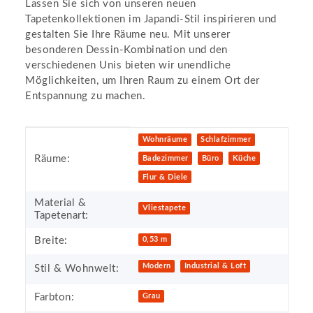
Lassen Sie sich von unseren neuen
Tapetenkollektionen im Japandi-Stil inspirieren und
gestalten Sie Ihre Räume neu. Mit unserer
besonderen Dessin-Kombination und den
verschiedenen Unis bieten wir unendliche
Möglichkeiten, um Ihren Raum zu einem Ort der
Entspannung zu machen.
Produkteigenschaft
Wert
Wohnräume
Schlafzimmer
Räume:
Badezimmer
Büro
Küche
Flur & Diele
Material &
Vliestapete
Tapetenart:
Breite:
0,53 m
Modern
Industrial & Loft
Stil & Wohnwelt:
Farbton:
Grau