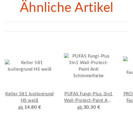
Ähnliche Artikel
Keller 581 Isoliergrund
PUFAS Fungi-Plus 3in1
PRO 
HS weiß
Wall-Protect-Paint Anti
Fas
14,80 €
Schimmelfarbe
30,30 €
ab
ab