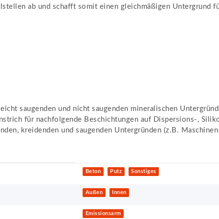
lstellen ab und schafft somit einen gleichmäßigen Untergrund f
 leicht saugenden und nicht saugenden mineralischen Untergründ
strich für nachfolgende Beschichtungen auf Dispersions-, Siliko
enden, kreidenden und saugenden Untergründen (z.B. Maschinen-G
Beton
Putz
Sonstiges
Außen
Innen
Emissionsarm