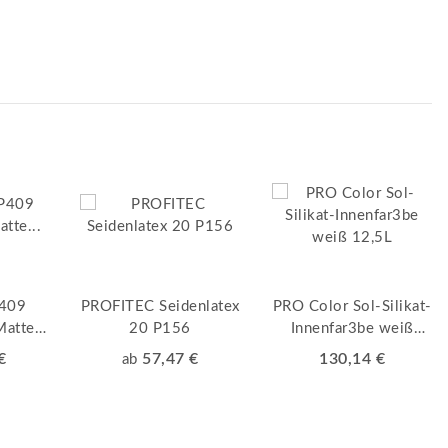
409
PROFITEC Seidenlatex
PRO Color Sol-Silikat-
Matte
20 P156
Innenfar3be weiß
ybrid-
12,5L
€
57,47 €
130,14 €
ab
rbe