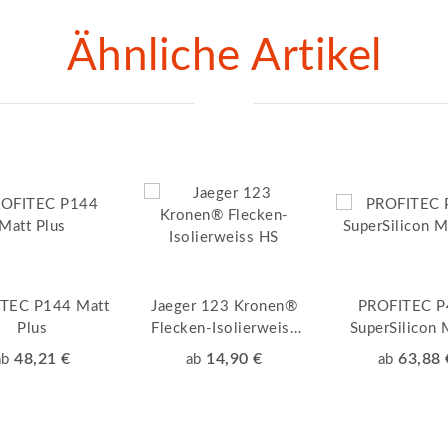
Ähnliche Artikel
TEC P144 Matt
Jaeger 123 Kronen®
PROFITEC P
Plus
Flecken-Isolierweiss
SuperSilicon 
HS
Siliconharz-H
48,21 €
14,90 €
63,88 
ab
ab
ab
Fassadenfa