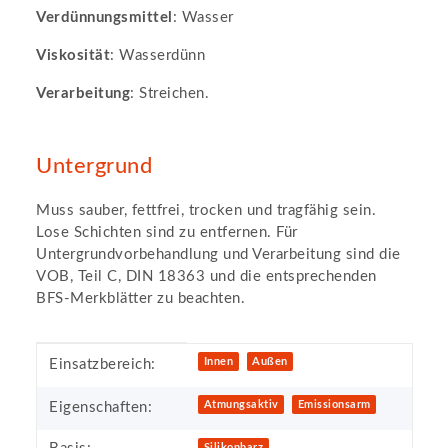
Verdünnungsmittel
: Wasser
Viskosität
: Wasserdünn
Verarbeitung
: Streichen.
Untergrund
Muss sauber, fettfrei, trocken und tragfähig sein.
Lose Schichten sind zu entfernen. Für
Untergrundvorbehandlung und Verarbeitung sind die
VOB, Teil C, DIN 18363 und die entsprechenden
BFS-Merkblätter zu beachten.
Produkteigenschaft
Wert
Innen
Außen
Einsatzbereich:
Atmungsaktiv
Emissionsarm
Eigenschaften:
Silikonharz