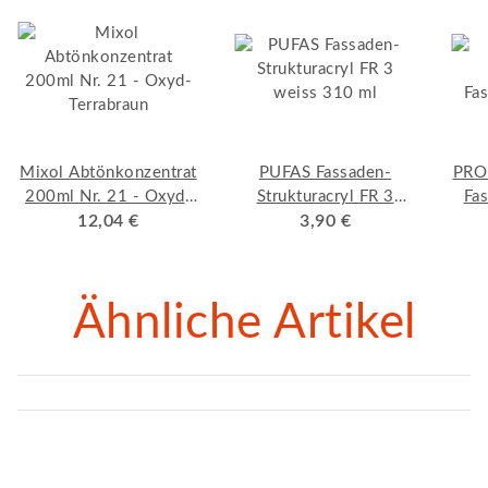
Mixol Abtönkonzentrat
PUFAS Fassaden-
PRO 
200ml Nr. 21 - Oxyd-
Strukturacryl FR 3
Fas
Terrabraun
12,04 €
weiss 310 ml
3,90 €
Ähnliche Artikel