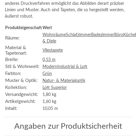
anderes Druckverfahren ermöglicht das Abbilden derart präziser
Linien und Muster. Auch sind Tapeten, die so hergestellt werden,
äußerst robust.
Produkteigenschaft
Wert
Wohnräume
Schlafzimmer
Badezimmer
Büro
Küche
Räume:
& Diele
Material &
Vliestapete
Tapetenart:
Breite:
0,53 m
Stil & Wohnwelt:
Modern
Industrial & Loft
Farbton:
Grün
Muster & Optik:
Natur- & Materialoptik
Kollektion:
Loft Superior
Versandgewicht:
1,80 kg
Artikelgewicht:
1,60
kg
Inhalt:
10,05 m
Angaben zur Produktsicherheit