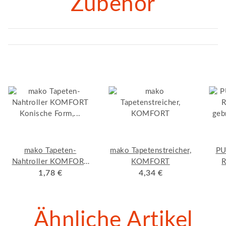
Zubehör
mako Tapeten-
mako Tapetenstreicher,
PU
Nahtroller KOMFORT
KOMFORT
R
Konische Form,
1,78 €
4,34 €
geb
Kunststoffgriff mit
verzinktem Bügel
Ähnliche Artikel