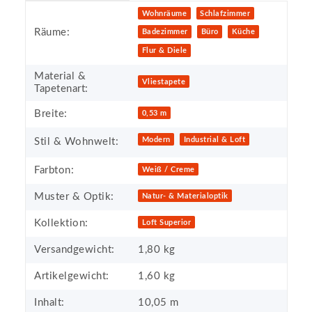
Produkteigenschaft
Wert
Wohnräume
Schlafzimmer
Räume:
Badezimmer
Büro
Küche
Flur & Diele
Material &
Vliestapete
Tapetenart:
Breite:
0,53 m
Modern
Industrial & Loft
Stil & Wohnwelt:
Farbton:
Weiß / Creme
Muster & Optik:
Natur- & Materialoptik
Kollektion:
Loft Superior
Versandgewicht:
1,80 kg
Artikelgewicht:
1,60
kg
Inhalt:
10,05 m