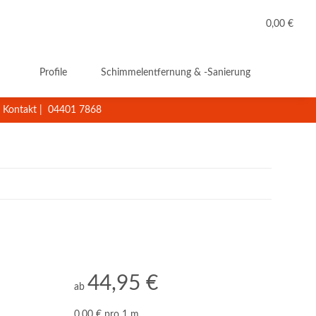
0,00 €
Profile
Schimmelentfernung & -Sanierung
Reini
Kontakt
|
04401 7868
44,95 €
ab
0,00 € pro 1 m