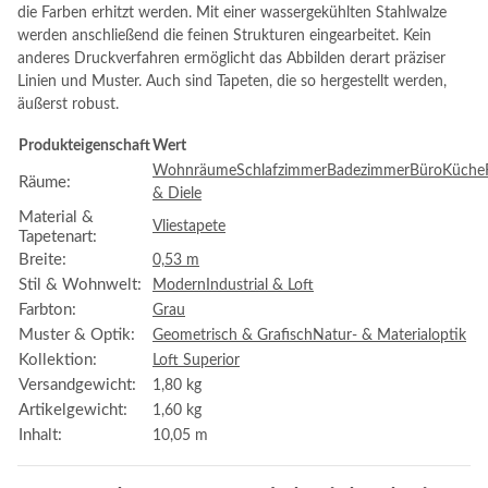
die Farben erhitzt werden. Mit einer wassergekühlten Stahlwalze
werden anschließend die feinen Strukturen eingearbeitet. Kein
anderes Druckverfahren ermöglicht das Abbilden derart präziser
Linien und Muster. Auch sind Tapeten, die so hergestellt werden,
äußerst robust.
Produkteigenschaft
Wert
Wohnräume
Schlafzimmer
Badezimmer
Büro
Küche
Räume:
& Diele
Material &
Vliestapete
Tapetenart:
Breite:
0,53 m
Stil & Wohnwelt:
Modern
Industrial & Loft
Farbton:
Grau
Muster & Optik:
Geometrisch & Grafisch
Natur- & Materialoptik
Kollektion:
Loft Superior
Versandgewicht:
1,80 kg
Artikelgewicht:
1,60
kg
Inhalt:
10,05 m