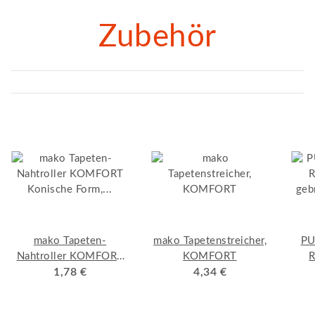
Zubehör
mako Tapeten-
mako Tapetenstreicher,
PU
Nahtroller KOMFORT
KOMFORT
R
Konische Form,
1,78 €
4,34 €
geb
Kunststoffgriff mit
verzinktem Bügel