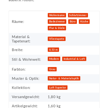
äußerst robust.
Produkteigenschaft
Wert
Wohnräume
Schlafzimmer
Räume:
Badezimmer
Büro
Küche
Flur & Diele
Material &
Vliestapete
Tapetenart:
Breite:
0,53 m
Modern
Industrial & Loft
Stil & Wohnwelt:
Farbton:
Grau
Muster & Optik:
Natur- & Materialoptik
Kollektion:
Loft Superior
Versandgewicht:
1,80 kg
Artikelgewicht:
1,60
kg