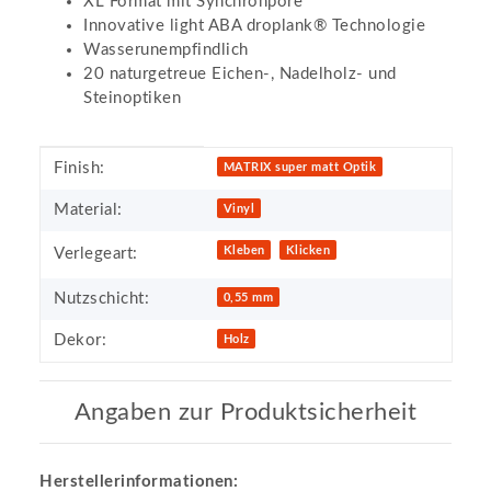
XL Format mit Synchronpore
Innovative light ABA droplank® Technologie
Wasserunempfindlich
20 naturgetreue Eichen-, Nadelholz- und
Steinoptiken
Produkteigenschaft
Wert
Finish:
MATRIX super matt Optik
Material:
Vinyl
Kleben
Klicken
Verlegeart:
Nutzschicht:
0,55 mm
Dekor:
Holz
Angaben zur Produktsicherheit
Herstellerinformationen: