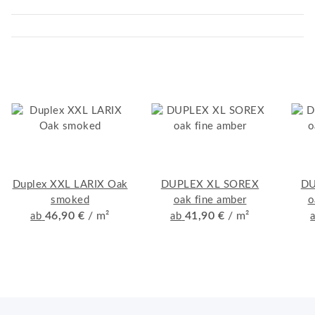
Duplex XXL LARIX Oak
DUPLEX XL SOREX
DU
smoked
oak fine amber
o
46,90 €
/ m²
41,90 €
/ m²
ab
ab