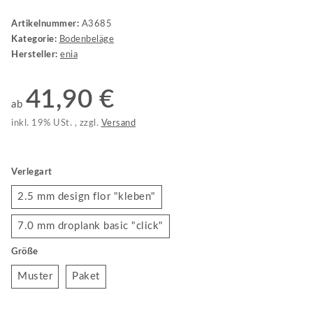
Artikelnummer:
A3685
Kategorie:
Bodenbeläge
Hersteller:
enia
41,90 €
ab
inkl. 19% USt. , zzgl.
Versand
Verlegart
2.5 mm design flor "kleben"
2.5 mm design flor "kleben"
7.0 mm droplank basic "click"
7.0 mm droplank basic "click"
Größe
Muster
Paket
Muster
Paket