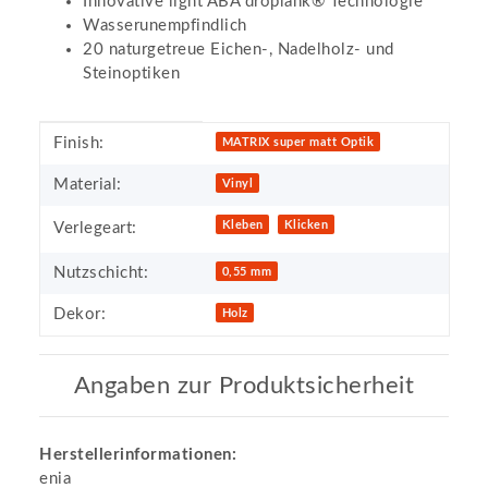
Innovative light ABA droplank® Technologie
Wasserunempfindlich
20 naturgetreue Eichen-, Nadelholz- und
Steinoptiken
Produkteigenschaft
Wert
Finish:
MATRIX super matt Optik
Material:
Vinyl
Kleben
Klicken
Verlegeart:
Nutzschicht:
0,55 mm
Dekor:
Holz
Angaben zur Produktsicherheit
Herstellerinformationen:
enia