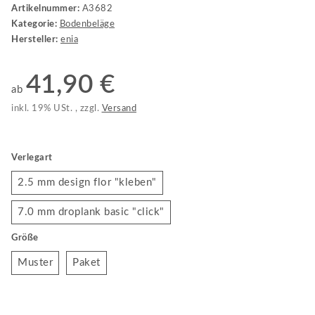
Artikelnummer:
A3682
Kategorie:
Bodenbeläge
Hersteller:
enia
41,90 €
ab
inkl. 19% USt. , zzgl.
Versand
Verlegart
2.5 mm design flor "kleben"
2.5 mm design flor "kleben"
7.0 mm droplank basic "click"
7.0 mm droplank basic "click"
Größe
Muster
Paket
Muster
Paket