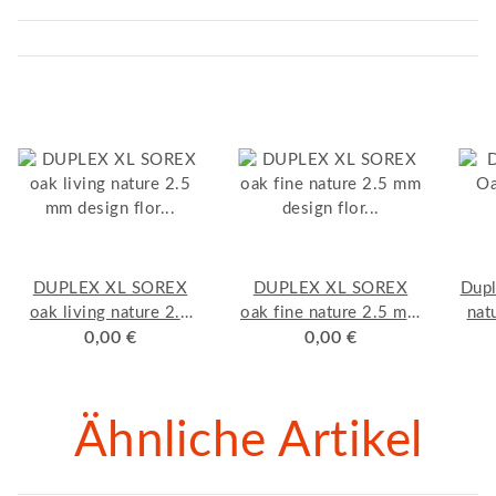
DUPLEX XL SOREX
DUPLEX XL SOREX
Dup
oak living nature 2.5
oak fine nature 2.5 mm
nat
mm design flor
0,00 €
design flor "kleben"
0,00 €
flo
"kleben" Muster
Muster
Ähnliche Artikel