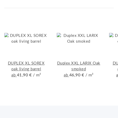
DUPLEX XL SOREX
Duplex XXL LARIX Oak
DU
oak living barrel
smoked
41,90 €
/ m²
46,90 €
/ m²
ab
ab