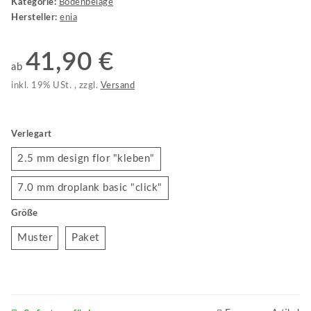
Kategorie:
Bodenbeläge
Hersteller:
enia
41,90 €
ab
inkl. 19% USt. , zzgl.
Versand
Verlegart
2.5 mm design flor "kleben"
2.5 mm design flor "kleben"
7.0 mm droplank basic "click"
7.0 mm droplank basic "click"
Größe
Muster
Paket
Muster
Paket