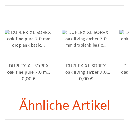
DUPLEX XL SOREX
DUPLEX XL SOREX
DU
oak fine pure 7.0 mm
oak living amber 7.0
oak
droplank basic "click"
0,00 €
mm droplank basic
0,00 €
de
Muster
"click" Muster
Ähnliche Artikel