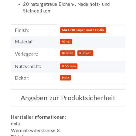
20 naturgetreue Eichen-, Nadelholz- und
Steinoptiken
Produkteigenschaft
Wert
Finish:
MATRIX super matt Optik
Material:
Vinyl
Kleben
Klicken
Verlegeart:
Nutzschicht:
0,55 mm
Dekor:
Holz
Angaben zur Produktsicherheit
Herstellerinformationen:
enia
Wermatswilerstrasse 8