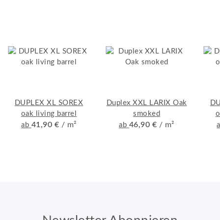
DUPLEX XL SOREX
Duplex XXL LARIX Oak
DU
oak living barrel
smoked
o
41,90 €
/ m²
46,90 €
/ m²
ab
ab