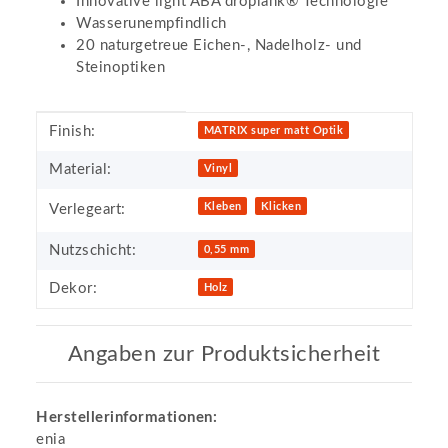
Innovative light ABA droplank® Technologie
Wasserunempfindlich
20 naturgetreue Eichen-, Nadelholz- und
Steinoptiken
Produkteigenschaft
Wert
Finish:
MATRIX super matt Optik
Material:
Vinyl
Kleben
Klicken
Verlegeart:
Nutzschicht:
0,55 mm
Dekor:
Holz
Angaben zur Produktsicherheit
Herstellerinformationen:
enia