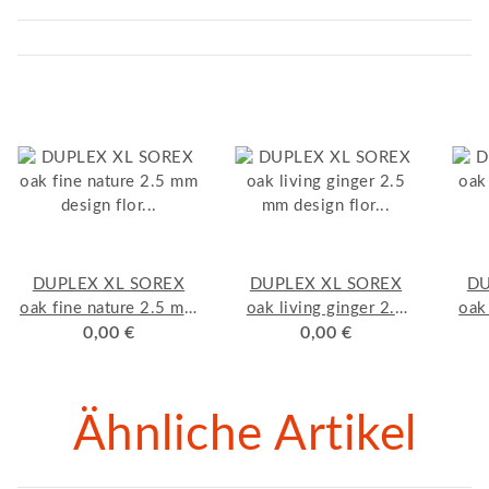
DUPLEX XL SOREX
DUPLEX XL SOREX
DU
oak fine nature 2.5 mm
oak living ginger 2.5
oak
design flor "kleben"
0,00 €
mm design flor
0,00 €
de
Muster
"kleben" Muster
Ähnliche Artikel