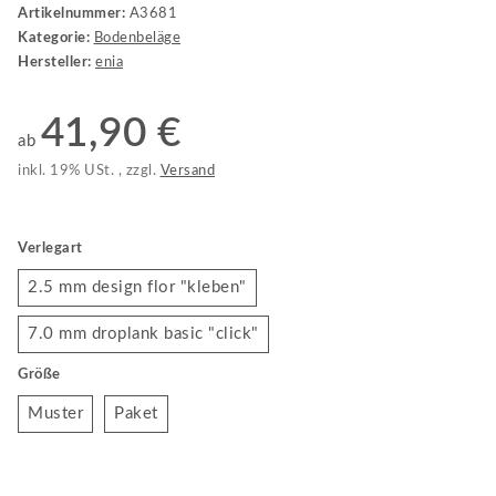
Artikelnummer:
A3681
Kategorie:
Bodenbeläge
Hersteller:
enia
41,90 €
ab
inkl. 19% USt. , zzgl.
Versand
Verlegart
2.5 mm design flor "kleben"
2.5 mm design flor "kleben"
7.0 mm droplank basic "click"
7.0 mm droplank basic "click"
Größe
Muster
Paket
Muster
Paket