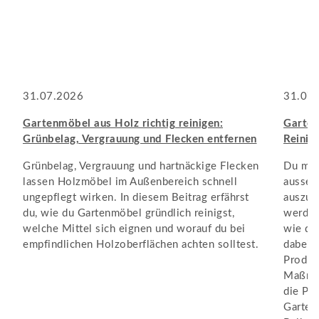
31.07.2026
31.07
Gartenmöbel aus Holz richtig reinigen:
Garten
Grünbelag, Vergrauung und Flecken entfernen
Reinig
Grünbelag, Vergrauung und hartnäckige Flecken
Du möc
lassen Holzmöbel im Außenbereich schnell
ausseh
ungepflegt wirken. In diesem Beitrag erfährst
auszub
du, wie du Gartenmöbel gründlich reinigst,
werden
welche Mittel sich eignen und worauf du bei
wie du
empfindlichen Holzoberflächen achten solltest.
dabei 
Produk
Maßnah
die Pfl
Garten