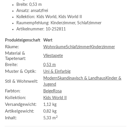
Breite: 0,53 m
Ansatz: ansatzfrei
Kollektion: Kids World, Kids World II
Raumempfehlung: Kinderzimmer, Schlafzimmer
Artikelnummer: 10-252811
Produkteigenschaft
Wert
Räume:
Wohnräume
Schlafzimmer
Kinderzimmer
Material &
Vliestapete
Tapetenart:
Breite:
0,53 m
Muster & Optik:
Uni & Einfarbig
Modern
Skandinavisch & Landhaus
Kinder &
Stil & Wohnwelt:
Jugend
Farbton:
Beige
Rosa
Kollektion:
Kids World II
Versandgewicht:
1,12 kg
Artikelgewicht:
0,82
kg
2
Inhalt:
5,33 m