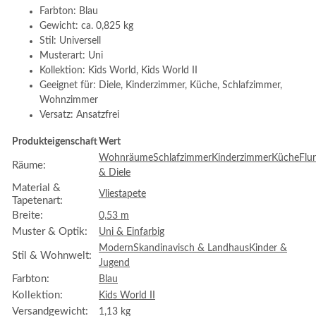
Farbton: Blau
Gewicht: ca. 0,825 kg
Stil: Universell
Musterart: Uni
Kollektion: Kids World, Kids World II
Geeignet für: Diele, Kinderzimmer, Küche, Schlafzimmer,
Wohnzimmer
Versatz: Ansatzfrei
Produkteigenschaft
Wert
Wohnräume
Schlafzimmer
Kinderzimmer
Küche
Flur
Räume:
& Diele
Material &
Vliestapete
Tapetenart:
Breite:
0,53 m
Muster & Optik:
Uni & Einfarbig
Modern
Skandinavisch & Landhaus
Kinder &
Stil & Wohnwelt:
Jugend
Farbton:
Blau
Kollektion:
Kids World II
Versandgewicht:
1,13 kg