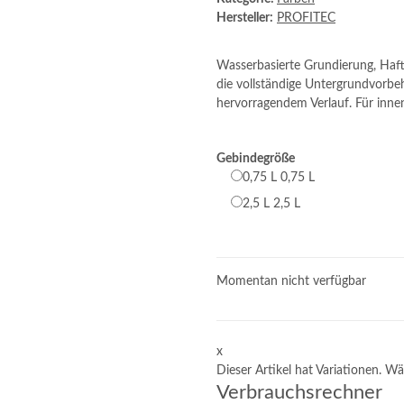
Hersteller:
PROFITEC
Wasserbasierte Grundierung, Haft
die vollständige Untergrundvorb
hervorragendem Verlauf. Für inne
Gebindegröße
0,75 L
0,75 L
2,5 L
2,5 L
Momentan nicht verfügbar
x
Dieser Artikel hat Variationen. Wä
Verbrauchsrechner