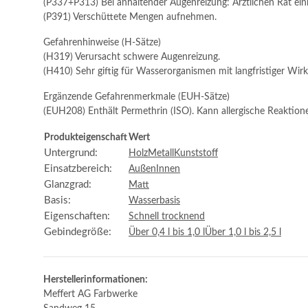
(P337+P313) Bei anhaltender Augenreizung: Ärztlichen Rat einh
(P391) Verschüttete Mengen aufnehmen.
Gefahrenhinweise (H-Sätze)
(H319) Verursacht schwere Augenreizung.
(H410) Sehr giftig für Wasserorganismen mit langfristiger Wir
Ergänzende Gefahrenmerkmale (EUH-Sätze)
(EUH208) Enthält Permethrin (ISO). Kann allergische Reaktion
Produkteigenschaft
Wert
Untergrund:
Holz
Metall
Kunststoff
Einsatzbereich:
Außen
Innen
Glanzgrad:
Matt
Basis:
Wasserbasis
Eigenschaften:
Schnell trocknend
Gebindegröße:
Über 0,4 l bis 1,0 l
Über 1,0 l bis 2,5 l
Herstellerinformationen:
Meffert AG Farbwerke