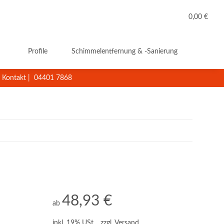
0,00 €
Profile
Schimmelentfernung & -Sanierung
Reini
Kontakt
|
04401 7868
48,93 €
ab
inkl. 19% USt. , zzgl.
Versand