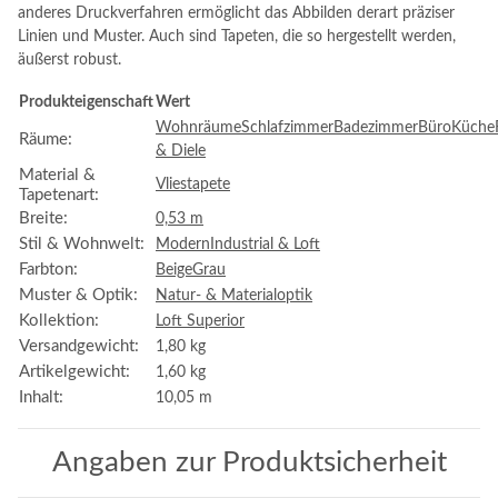
anderes Druckverfahren ermöglicht das Abbilden derart präziser
Linien und Muster. Auch sind Tapeten, die so hergestellt werden,
äußerst robust.
Produkteigenschaft
Wert
Wohnräume
Schlafzimmer
Badezimmer
Büro
Küche
Räume:
& Diele
Material &
Vliestapete
Tapetenart:
Breite:
0,53 m
Stil & Wohnwelt:
Modern
Industrial & Loft
Farbton:
Beige
Grau
Muster & Optik:
Natur- & Materialoptik
Kollektion:
Loft Superior
Versandgewicht:
1,80 kg
Artikelgewicht:
1,60
kg
Inhalt:
10,05 m
Angaben zur Produktsicherheit