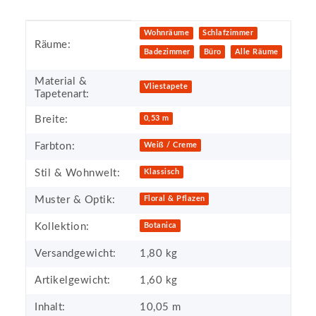
Produkteigenschaft
Wert
Wohnräume
Schlafzimmer
Räume:
Badezimmer
Büro
Alle Räume
Material &
Vliestapete
Tapetenart:
Breite:
0,53 m
Farbton:
Weiß / Creme
Stil & Wohnwelt:
Klassisch
Muster & Optik:
Floral & Pflazen
Kollektion:
Botanica
Versandgewicht:
1,80 kg
Artikelgewicht:
1,60
kg
Inhalt:
10,05 m