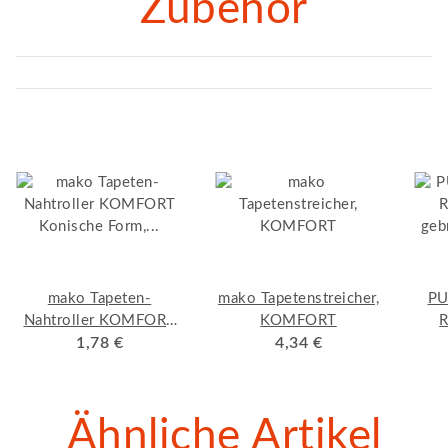
Zubehör
mako Tapeten-
mako Tapetenstreicher,
PU
Nahtroller KOMFORT
KOMFORT
R
Konische Form,
1,78 €
4,34 €
geb
Kunststoffgriff mit
verzinktem Bügel
Ähnliche Artikel