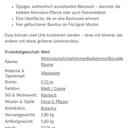
Üppiges, authentisch aussehendes Blattwerk – darunter die
beliebte Monstera-Pflanze oder auch Palmenblätter.
Eine Oberfläche, die an eine Bastmatte erinnert.
Fein geflochtener Bambus im Fischgrat-Muster.
Dazu können zwei Unis kombiniert werden – eines mit feinerer, das
anderer mit etwas gröberer Leinenstruktur.
Produkteigenschaft
Wert
Wohnräume
Schlafzimmer
Badezimmer
Büro
Alle
Räume:
Räume
Material &
Vliestapete
Tapetenart:
Breite:
0,53 m
Farbton:
Weiß / Creme
Stil & Wohnwelt:
Klassisch
Muster & Optik:
Floral & Pflazen
Kollektion:
Botanica
Versandgewicht:
1,80 kg
Artikelgewicht:
1,60
kg