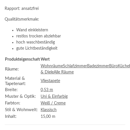
Rapport: ansatzfrei
Qualitätsmerkmale:
Wand einkleistern
restlos trocken abziehbar
hoch waschbeständig
gute Lichtbeständigkeit
Produkteigenschaft
Wert
Wohnräume
Schlafzimmer
Badezimmer
Büro
Küche
Räume:
& Diele
Alle Räume
Material &
Vliestapete
Tapetenart:
Breite:
0,53 m
Muster & Optik:
Uni & Einfarbig
Farbton:
Weiß / Creme
Stil & Wohnwelt:
Klassisch
Inhalt:
15,00 m