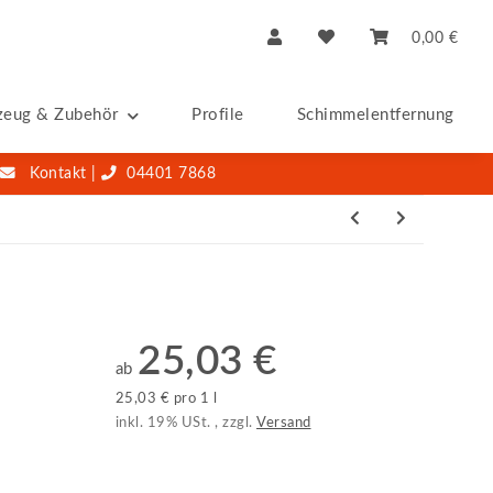
0,00 €
zeug & Zubehör
Profile
Schimmelentfernung & -S
Kontakt
|
04401 7868
25,03 €
ab
25,03 € pro 1 l
inkl. 19% USt. , zzgl.
Versand