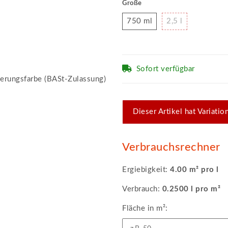
Große
750 ml
2,5 l
750 ml
2,5 l
Sofort verfügbar
x
Dieser Artikel hat Variati
Verbrauchsrechner
Ergiebigkeit:
4.00 m² pro l
Verbrauch:
0.2500 l pro m²
Fläche in m²: