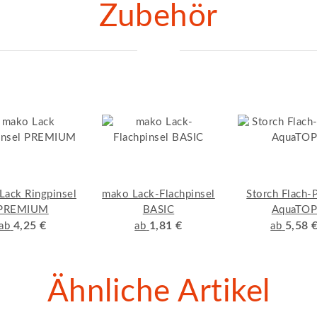
Zubehör
Lack Ringpinsel
mako Lack-Flachpinsel
Storch Flach-
PREMIUM
BASIC
AquaTO
4,25 €
1,81 €
5,58 
ab
ab
ab
Ähnliche Artikel