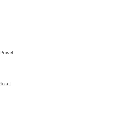
Pinsel
P
€