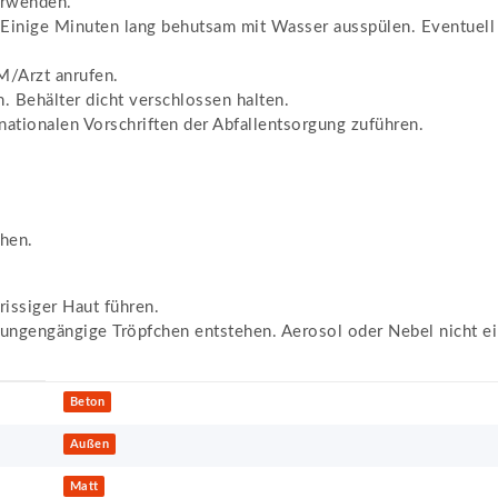
erwenden.
e Minuten lang behutsam mit Wasser ausspülen. Eventuell v
Arzt anrufen.
 Behälter dicht verschlossen halten.
ationalen Vorschriften der Abfallentsorgung zuführen.
hen.
issiger Haut führen.
ungengängige Tröpfchen entstehen. Aerosol oder Nebel nicht e
Beton
Außen
Matt