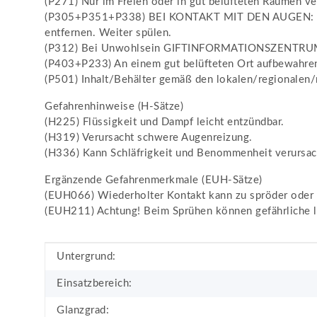
(P271) Nur im Freien oder in gut belüfteten Räumen v
(P305+P351+P338) BEI KONTAKT MIT DEN AUGEN: Einig
entfernen. Weiter spülen.
(P312) Bei Unwohlsein GIFTINFORMATIONSZENTRUM/
(P403+P233) An einem gut belüfteten Ort aufbewahren.
(P501) Inhalt/Behälter gemäß den lokalen/regionalen/n
Gefahrenhinweise (H-Sätze)
(H225) Flüssigkeit und Dampf leicht entzündbar.
(H319) Verursacht schwere Augenreizung.
(H336) Kann Schläfrigkeit und Benommenheit verursac
Ergänzende Gefahrenmerkmale (EUH-Sätze)
(EUH066) Wiederholter Kontakt kann zu spröder oder r
(EUH211) Achtung! Beim Sprühen können gefährliche l
Produkteigenschaft
Wert
Untergrund:
Einsatzbereich:
Glanzgrad: