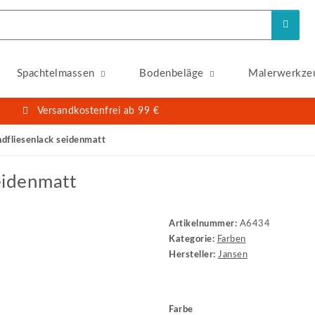
Spachtelmassen
Bodenbeläge
Malerwerkze
Versandkostenfrei ab 99 €
dfliesenlack seidenmatt
eidenmatt
Artikelnummer:
A6434
Kategorie:
Farben
Hersteller:
Jansen
Farbe