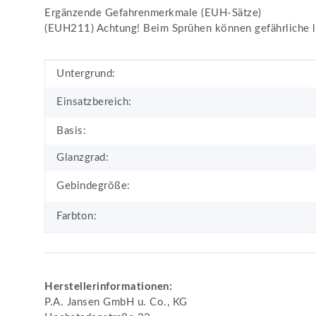
Ergänzende Gefahrenmerkmale (EUH-Sätze)
(EUH211) Achtung! Beim Sprühen können gefährliche l
Produkteigenschaft
Wert
Untergrund:
Einsatzbereich:
Basis:
Glanzgrad:
Gebindegröße:
Farbton:
Herstellerinformationen:
P.A. Jansen GmbH u. Co., KG