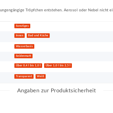
ungengängige Tröpfchen entstehen. Aerosol oder Nebel nicht e
Sonstiges
Innen
Bad und Küche
Wasserbasis
Seidenmatt
Über 0,4 l bis 1,0 l
Über 1,0 l bis 2,5 l
Transparent
Weiß
Angaben zur Produktsicherheit