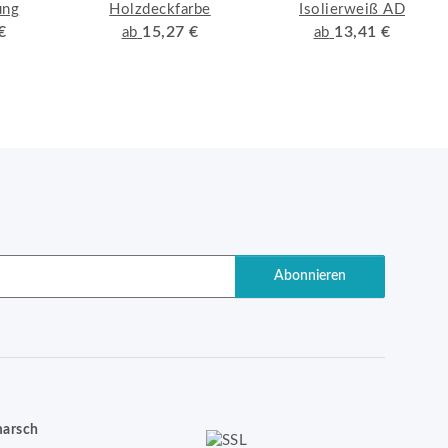
ung
Holzdeckfarbe
Isolierweiß AD
€
15,27 €
13,41 €
ab
ab
Abonnieren
marsch