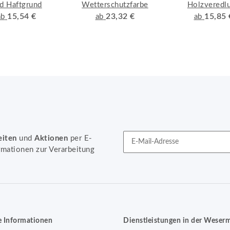
d Haftgrund
Wetterschutzfarbe
Holzveredl
15,54 €
23,32 €
15,85 
ab
ab
ab
eiten
und
Aktionen
per E-
rmationen zur Verarbeitung
Newsletter Abonnieren
e Informationen
Dienstleistungen in der Weser