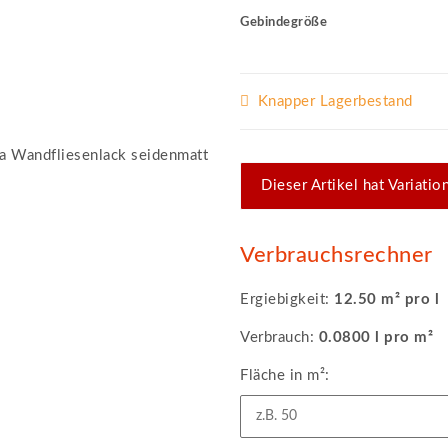
Gebindegröße
Knapper Lagerbestand
x
Dieser Artikel hat Variati
Verbrauchsrechner
Ergiebigkeit:
12.50 m² pro l
Verbrauch:
0.0800 l pro m²
Fläche in m²: