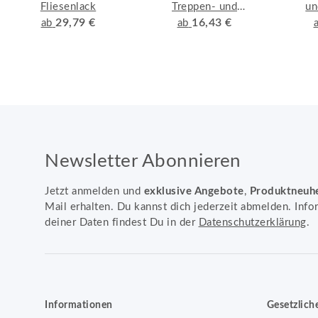
Fliesenlack
Treppen- und
un
29,79 €
Parkettlack
16,43 €
ab
ab
Newsletter Abonnieren
Jetzt anmelden und
exklusive Angebote
,
Produktneuh
Mail erhalten. Du kannst dich jederzeit abmelden. Info
deiner Daten findest Du in der
Datenschutzerklärung
.
Informationen
Gesetzlich