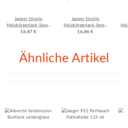
Jaeger Sinolin
Jaeger Sinolin
Heizkörperlack-Spray
Heizkörperlack-Spray
Hei
plus 279 400ml
16,87 €
plus 280 400ml weiß
16,86 €
plu
anthrazitgrau matt
seidenglänzend
Ähnliche Artikel