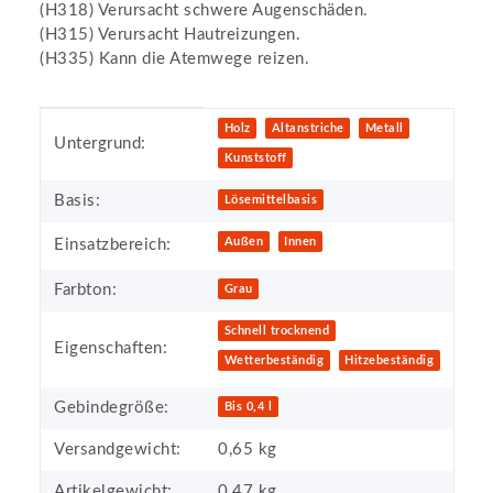
(H318) Verursacht schwere Augenschäden.
(H315) Verursacht Hautreizungen.
(H335) Kann die Atemwege reizen.
Produkteigenschaft
Wert
Holz
Altanstriche
Metall
Untergrund:
Kunststoff
Basis:
Lösemittelbasis
Außen
Innen
Einsatzbereich:
Farbton:
Grau
Schnell trocknend
Eigenschaften:
Wetterbeständig
Hitzebeständig
Gebindegröße:
Bis 0,4 l
Versandgewicht:
0,65 kg
Artikelgewicht:
0,47
kg