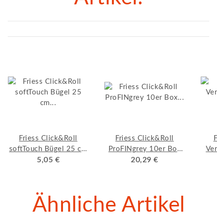
Friess Click&Roll
Friess Click&Roll
F
softTouch Bügel 25 cm
ProFINgrey 10er Box
Ver
/Ø 8 mm
5,05 €
Heizkörperwalze 10 cm
20,29 €
11 mm
Ähnliche Artikel