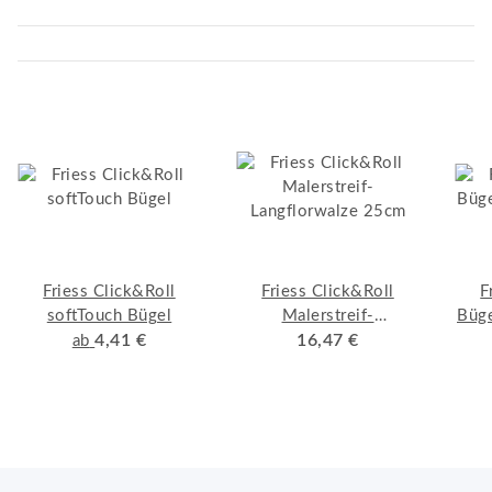
Friess Click&Roll
Friess Click&Roll
F
softTouch Bügel
Malerstreif-
Büge
4,41 €
Langflorwalze 25cm
16,47 €
ab