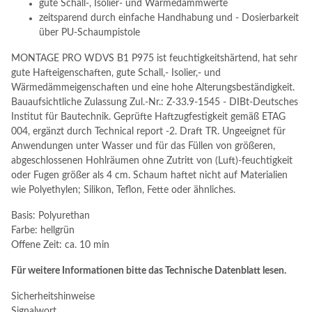
gute Schall-, Isolier- und Wärmedämmwerte
zeitsparend durch einfache Handhabung und - Dosierbarkeit
über PU-Schaumpistole
MONTAGE PRO WDVS B1 P975 ist feuchtigkeitshärtend, hat sehr
gute Hafteigenschaften, gute Schall,- Isolier,- und
Wärmedämmeigenschaften und eine hohe Alterungsbeständigkeit.
Bauaufsichtliche Zulassung Zul.-Nr.: Z-33.9-1545 - DIBt-Deutsches
Institut für Bautechnik. Geprüfte Haftzugfestigkeit gemäß ETAG
004, ergänzt durch Technical report -2. Draft TR. Ungeeignet für
Anwendungen unter Wasser und für das Füllen von größeren,
abgeschlossenen Hohlräumen ohne Zutritt von (Luft)-feuchtigkeit
oder Fugen größer als 4 cm. Schaum haftet nicht auf Materialien
wie Polyethylen; Silikon, Teflon, Fette oder ähnliches.
Basis: Polyurethan
Farbe: hellgrün
Offene Zeit: ca. 10 min
Für weitere Informationen bitte das Technische Datenblatt lesen.
Sicherheitshinweise
Signalwort