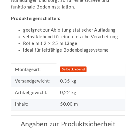
Aufladungen und sorgt so für eine sichere und
funktionale Bodeninstallation.
Produkteigenschaften:
geeignet zur Ableitung statischer Aufladung
selbstklebend für eine einfache Verarbeitung
Rolle mit 2 × 25 m Länge
ideal für leitfähige Bodenbelagssysteme
Produkteigenschaft
Wert
Montageart:
Selbstklebend
Versandgewicht:
0,35 kg
Artikelgewicht:
0,22
kg
Inhalt:
50,00 m
Angaben zur Produktsicherheit