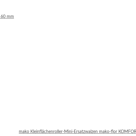
r 60 mm
mako Kleinflächenroller-Mini-Ersatzwalzen mako-flor KOMFOR