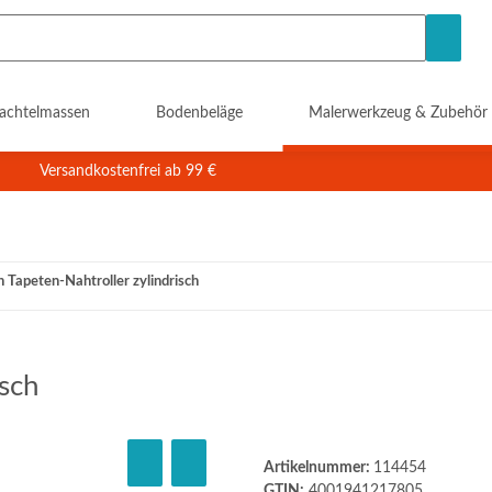
achtelmassen
Bodenbeläge
Malerwerkzeug & Zubehör
Versandkostenfrei ab 99 €
h Tapeten-Nahtroller zylindrisch
isch
Artikelnummer:
114454
GTIN:
4001941217805