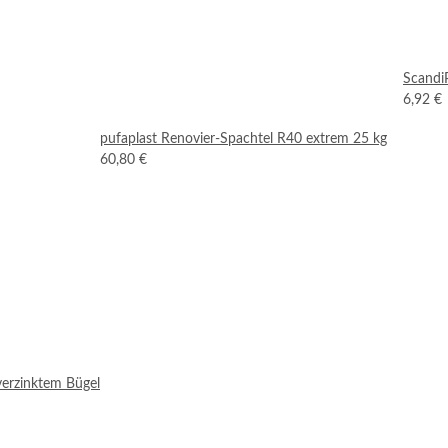
ScandiP
6,92 €
pufaplast Renovier-Spachtel R40 extrem 25 kg
60,80 €
verzinktem Bügel