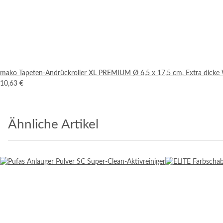
mako Tapeten-Andrückroller XL PREMIUM Ø 6,5 x 17,5 cm, Extra dick
10,63 €
Ähnliche Artikel