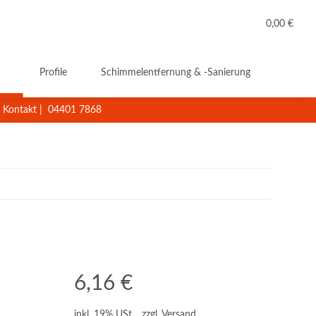
0,00 €
Profile
Schimmelentfernung & -Sanierung
Reini
Kontakt
|
04401 7868
6,16 €
inkl. 19% USt. , zzgl.
Versand