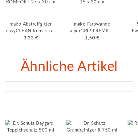
mako Abstreifgitter
mako Farbwanne
easyCLEAN Kunststoff
superGRIP PREMIUM
Ea
KOMFORT 27 x 30 cm
3,33 €
15 x 30 cm
1,50 €
Ähnliche Artikel