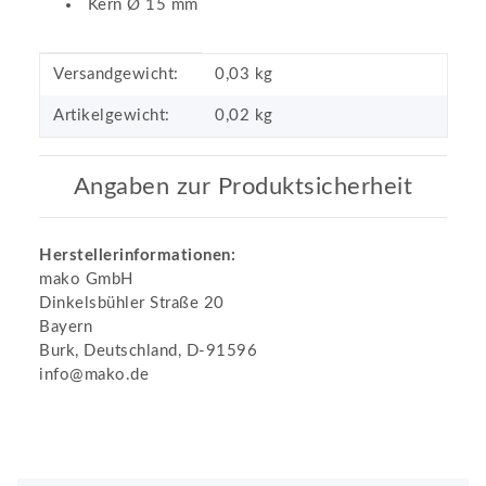
Kern Ø 15 mm
Produkteigenschaft
Wert
Versandgewicht:
0,03 kg
Artikelgewicht:
0,02
kg
Angaben zur Produktsicherheit
Herstellerinformationen:
mako GmbH
Dinkelsbühler Straße 20
Bayern
Burk, Deutschland, D-91596
info@mako.de