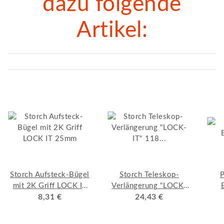
dazu folgende
Artikel:
Storch Aufsteck-Bügel
Storch Teleskop-
P
mit 2K Griff LOCK IT
Verlängerung "LOCK-
8,31 €
25mm
IT" 118 - 210 cm
24,43 €