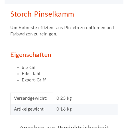
Storch Pinselkamm
Um Farbreste effizient aus Pinseln zu entfernen und
Farbwalzen zu reinigen.
Eigenschaften
6,5 cm
Edelstahl
Expert-Griff
Produkteigenschaft
Wert
Versandgewicht:
0,25 kg
Artikelgewicht:
0,16
kg
Angaben zur Produktsicherheit