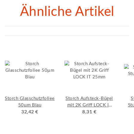
Ähnliche Artikel
Storch Glasschutzfoliee
Storch Aufsteck-Bügel
S
50µm Blau
mit 2K Griff LOCK IT
St
32,42 €
8,31 €
25mm