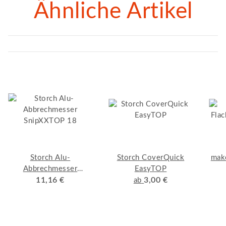
Ähnliche Artikel
Storch Alu-
Storch CoverQuick
mak
Abbrechmesser
EasyTOP
SnipXXTOP 18
11,16 €
3,00 €
ab