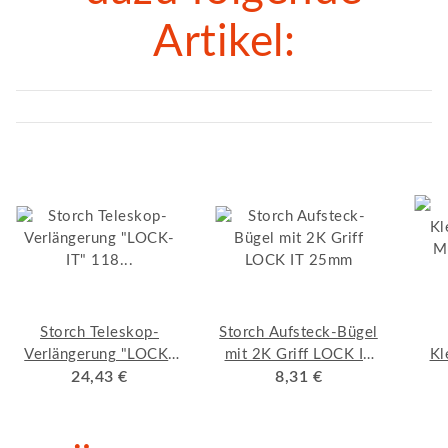
Artikel:
Storch Teleskop-
Storch Aufsteck-Bügel
Verlängerung "LOCK-
mit 2K Griff LOCK IT
Kl
IT" 118 - 210 cm
24,43 €
8,31 €
25mm
Mu