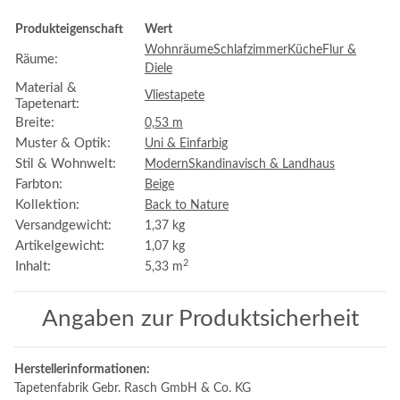
Produkteigenschaft
Wert
Wohnräume
Schlafzimmer
Küche
Flur &
Räume:
Diele
Material &
Vliestapete
Tapetenart:
Breite:
0,53 m
Muster & Optik:
Uni & Einfarbig
Stil & Wohnwelt:
Modern
Skandinavisch & Landhaus
Farbton:
Beige
Kollektion:
Back to Nature
Versandgewicht:
1,37 kg
Artikelgewicht:
1,07
kg
2
Inhalt:
5,33 m
Angaben zur Produktsicherheit
Herstellerinformationen:
Tapetenfabrik Gebr. Rasch GmbH & Co. KG