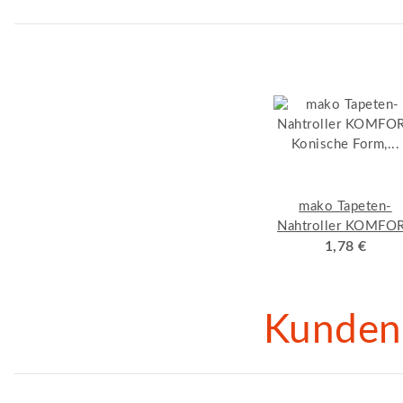
mako Tapeten-
Nahtroller KOMFO
Konische Form,
1,78 €
Kunststoffgriff mi
verzinktem Bügel
Kunden 