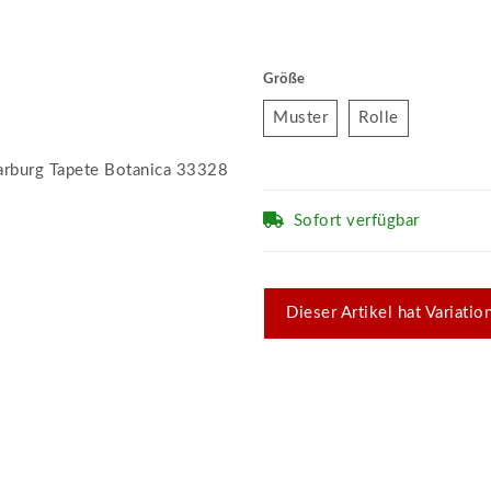
Größe
Muster
Rolle
Muster
Rolle
Sofort verfügbar
x
Dieser Artikel hat Variati