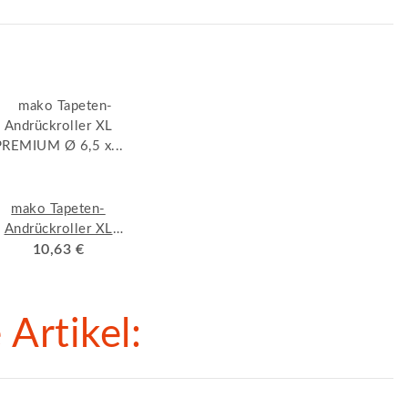
mako Tapeten-
Andrückroller XL
PREMIUM Ø 6,5 x
10,63 €
17,5 cm, Extra dicke
Walze aus PUR-
Schaum
Artikel: