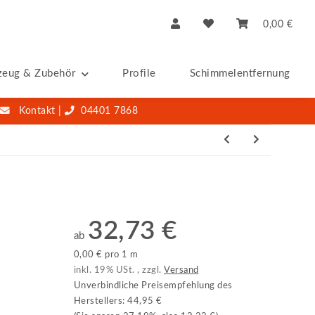
0,00 €
zeug & Zubehör
Profile
Schimmelentfernung & -S
Kontakt
|
04401 7868
32,73 €
ab
0,00 € pro 1 m
inkl. 19% USt. , zzgl.
Versand
Unverbindliche Preisempfehlung des
Herstellers
:
44,95 €