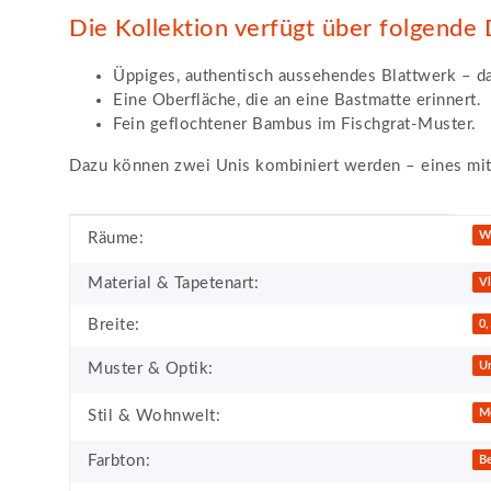
Die Kollektion verfügt über folgende 
Üppiges, authentisch aussehendes Blattwerk – da
Eine Oberfläche, die an eine Bastmatte erinnert.
Fein geflochtener Bambus im Fischgrat-Muster.
Dazu können zwei Unis kombiniert werden – eines mit f
Produkteigenschaft
Wert
W
Räume:
Material & Tapetenart:
Vl
Breite:
0
Un
Muster & Optik:
M
Stil & Wohnwelt:
Farbton:
B