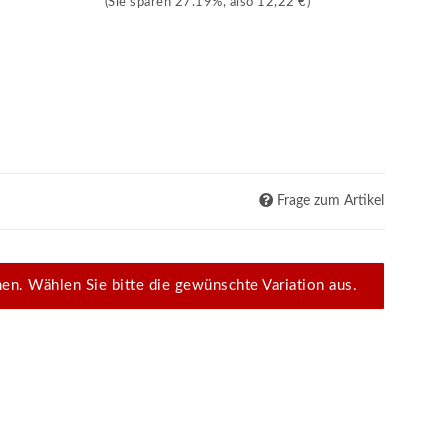
(Sie sparen
27.19%
, also
12,22 €
)
Frage zum Artikel
onen. Wählen Sie bitte die gewünschte Variation aus.