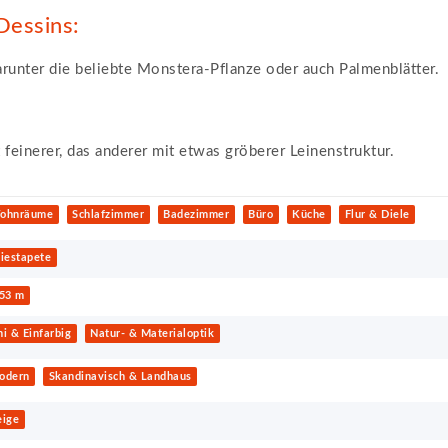
Dessins:
runter die beliebte Monstera-Pflanze oder auch Palmenblätter.
einerer, das anderer mit etwas gröberer Leinenstruktur.
ohnräume
Schlafzimmer
Badezimmer
Büro
Küche
Flur & Diele
iestapete
,53 m
i & Einfarbig
Natur- & Materialoptik
odern
Skandinavisch & Landhaus
eige