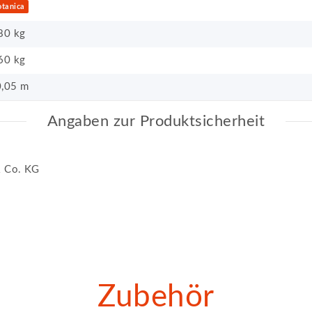
otanica
80 kg
60
kg
,05 m
Angaben zur Produktsicherheit
 Co. KG
Zubehör