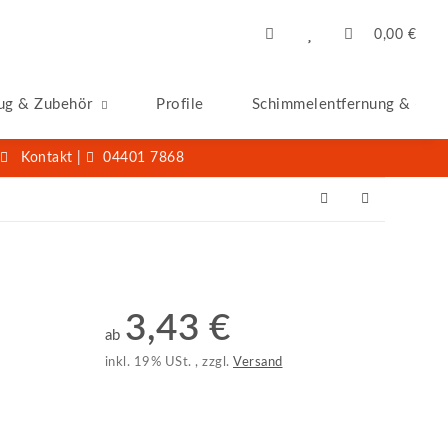
0,00 €
ug & Zubehör
Profile
Schimmelentfernung & -San
Kontakt
|
04401 7868
3,43 €
ab
inkl. 19% USt. , zzgl.
Versand