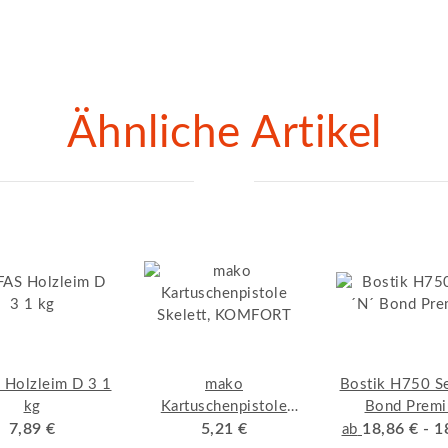
Ähnliche Artikel
 Holzleim D 3 1
mako
Bostik H750 Se
kg
Kartuschenpistole
Bond Prem
7,89 €
Skelett, KOMFORT
5,21 €
18,86 € -
1
ab