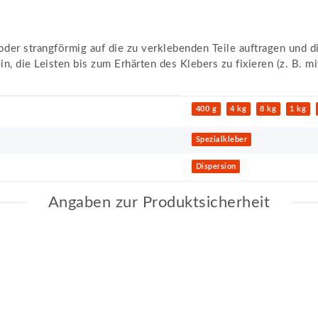
er strangförmig auf die zu verklebenden Teile auftragen und di
n, die Leisten bis zum Erhärten des Klebers zu fixieren (z. B. m
400 g
4 kg
8 kg
1 kg
Spezialkleber
Dispersion
Angaben zur Produktsicherheit