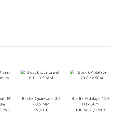
al ´N´
Bostik Quarzsand 0,1
Bostik Ardatape 120
ium
- 0,5 MM
Flex 50m
8,99 €
29,01 €
108,66 €
/ Rolle