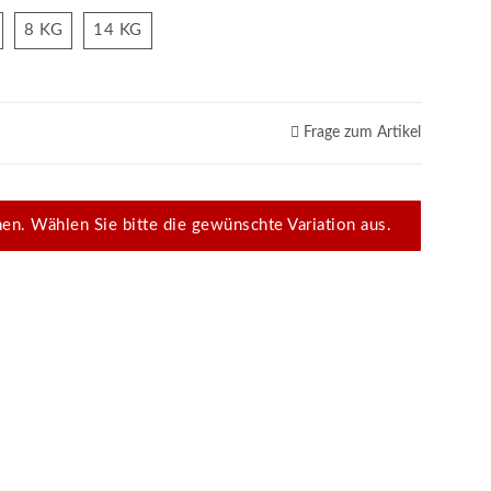
4 KG
8 KG
14 KG
8 KG
14 KG
Frage zum Artikel
onen. Wählen Sie bitte die gewünschte Variation aus.