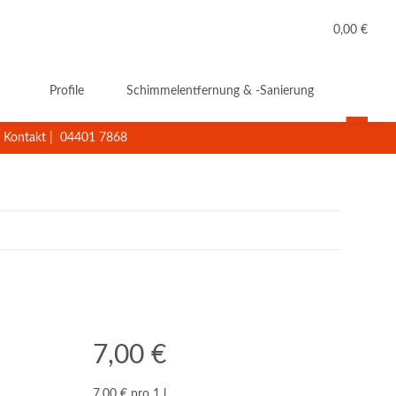
0,00 €
Profile
Schimmelentfernung & -Sanierung
Reini
Kontakt
|
04401 7868
7,00 €
7,00 € pro 1 l