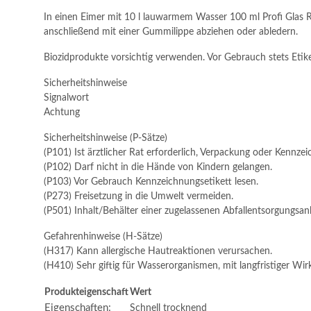
In einen Eimer mit 10 l lauwarmem Wasser 100 ml Profi Glas
anschließend mit einer Gummilippe abziehen oder abledern.
Biozidprodukte vorsichtig verwenden. Vor Gebrauch stets Etik
Sicherheitshinweise
Signalwort
Achtung
Sicherheitshinweise (P-Sätze)
(P101) Ist ärztlicher Rat erforderlich, Verpackung oder Kennzei
(P102) Darf nicht in die Hände von Kindern gelangen.
(P103) Vor Gebrauch Kennzeichnungsetikett lesen.
(P273) Freisetzung in die Umwelt vermeiden.
(P501) Inhalt/Behälter einer zugelassenen Abfallentsorgungsan
Gefahrenhinweise (H-Sätze)
(H317) Kann allergische Hautreaktionen verursachen.
(H410) Sehr giftig für Wasserorganismen, mit langfristiger Wir
Produkteigenschaft
Wert
Eigenschaften:
Schnell trocknend