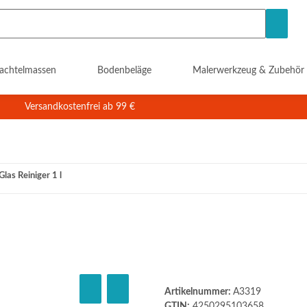
achtelmassen
Bodenbeläge
Malerwerkzeug & Zubehör
Versandkostenfrei ab 99 €
Glas Reiniger 1 l
Artikelnummer:
A3319
GTIN:
4250295103658