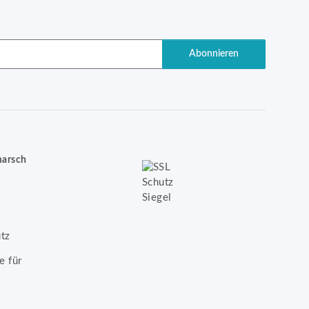
Abonnieren
marsch
tz
e für