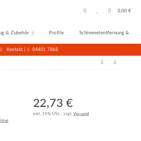
0,00 €
ug & Zubehör
Profile
Schimmelentfernung & -San
Kontakt
|
04401 7868
22,73 €
inkl. 19% USt. , zzgl.
Versand
ittel