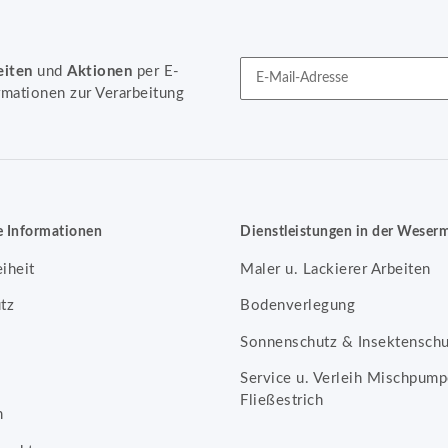
eiten
und
Aktionen
per E-
rmationen zur Verarbeitung
Newsletter Abonnieren
e Informationen
Dienstleistungen in der Weser
eiheit
Maler u. Lackierer Arbeiten
tz
Bodenverlegung
Sonnenschutz & Insektenschu
Service u. Verleih Mischpump
Fließestrich
m