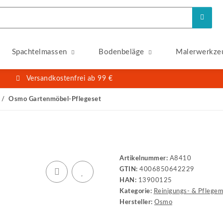
Spachtelmassen
Bodenbeläge
Malerwerkze
Versandkostenfrei ab 99 €
Osmo Gartenmöbel-Pflegeset
Artikelnummer:
A8410
GTIN:
4006850642229
HAN:
13900125
Kategorie:
Reinigungs- & Pflegem
Hersteller:
Osmo