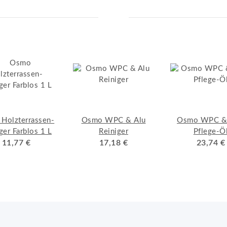
Holzterrassen-
Osmo WPC & Alu
Osmo WPC &
ger Farblos 1 L
Reiniger
Pflege-Ö
11,77 €
17,18 €
23,74 €