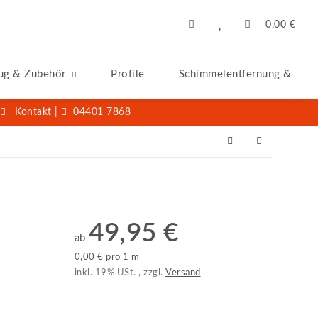
0,00 €
ug & Zubehör
Profile
Schimmelentfernung & -San
Kontakt
|
04401 7868
49,95 €
ab
0,00 € pro 1 m
inkl. 19% USt. , zzgl.
Versand