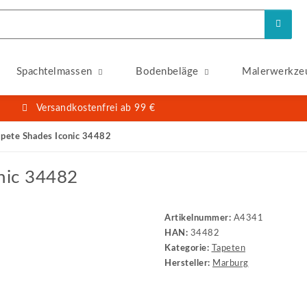
Spachtelmassen
Bodenbeläge
Malerwerkze
Versandkostenfrei ab 99 €
apete Shades Iconic 34482
nic 34482
Artikelnummer:
A4341
HAN:
34482
Kategorie:
Tapeten
Hersteller:
Marburg