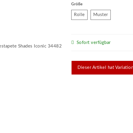
Größe
Rolle
Muster
Rolle
Muster
Sofort verfügbar
x
Dieser Artikel hat Variati