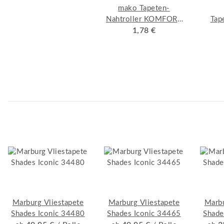
mako Tapeten-
Nahtroller KOMFORT
Tap
Konische Form,
1,78 €
Kunststoffgriff mit
verzinktem Bügel
Marburg Vliestapete
Marburg Vliestapete
Marbu
Shades Iconic 34480
Shades Iconic 34465
Shade