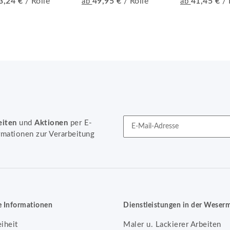
3,24 €
/ Rolle
49,95 €
/ Rolle
41,45 €
/ 
ab
ab
eiten
und
Aktionen
per E-
rmationen zur Verarbeitung
Newsletter Abonnieren
e Informationen
Dienstleistungen in der Weser
eiheit
Maler u. Lackierer Arbeiten