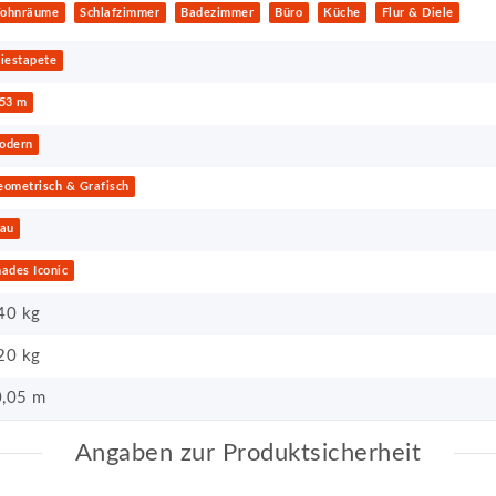
ohnräume
Schlafzimmer
Badezimmer
Büro
Küche
Flur & Diele
iestapete
,53 m
odern
eometrisch & Grafisch
lau
ades Iconic
40 kg
20
kg
,05 m
Angaben zur Produktsicherheit