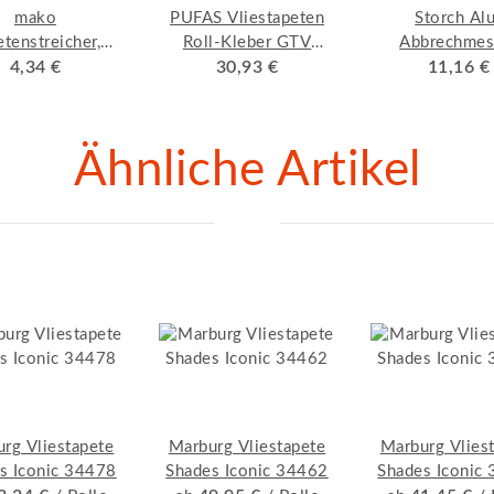
mako
PUFAS Vliestapeten
Storch Al
etenstreicher,
Roll-Kleber GTV
Abbrechmes
KOMFORT
4,34 €
gebrauchsfertig 10 kg
30,93 €
SnipXXTOP
11,16 €
Ähnliche Artikel
rg Vliestapete
Marburg Vliestapete
Marburg Vlies
s Iconic 34478
Shades Iconic 34462
Shades Iconic