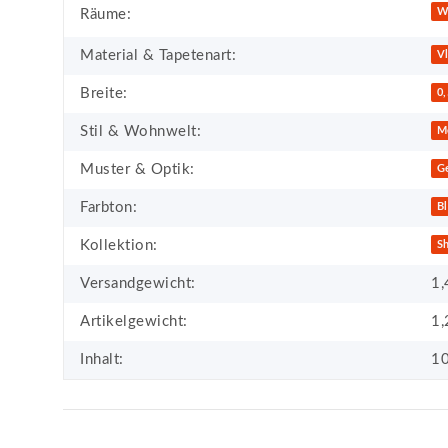
Produkteigenschaft
Wert
W
Räume:
Material & Tapetenart:
Vl
Breite:
0
Stil & Wohnwelt:
M
Muster & Optik:
G
Farbton:
B
Kollektion:
Sh
Versandgewicht:
1,
Artikelgewicht:
1,
Inhalt:
10