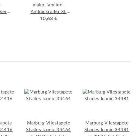
u-
mako Tapeten-
ser
Andrückroller XL
 18
PREMIUM Ø 6,5 x
10,63 €
17,5 cm, Extra dicke
Walze aus PUR-
Schaum
tapete
Marburg Vliestapete
Marburg Vliestapete
 34416
Shades Iconic 34464
Shades Iconic 34481