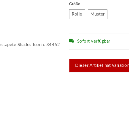
Größe
Rolle
Muster
Rolle
Muster
Sofort verfügbar
x
Dieser Artikel hat Variati