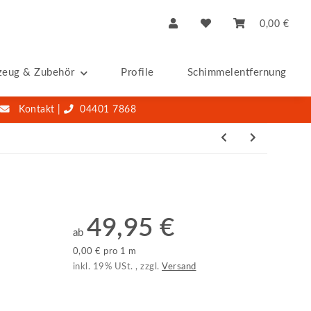
0,00 €
zeug & Zubehör
Profile
Schimmelentfernung & -S
Kontakt
|
04401 7868
49,95 €
ab
0,00 € pro 1 m
inkl. 19% USt. , zzgl.
Versand