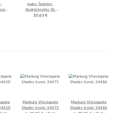
u-
mako Tapeten-
ser
Andrückroller XL
 18
PREMIUM Ø 6,5 x
10,63 €
17,5 cm, Extra dicke
Walze aus PUR-
Schaum
tapete
Marburg Vliestapete
Marburg Vliestapete
 34410
Shades Iconic 34475
Shades Iconic 34486