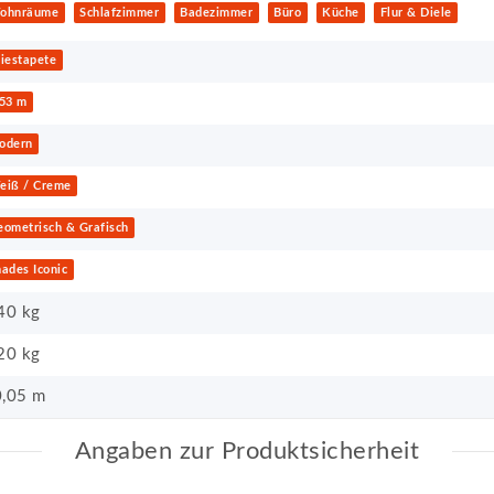
ohnräume
Schlafzimmer
Badezimmer
Büro
Küche
Flur & Diele
iestapete
,53 m
odern
eiß / Creme
eometrisch & Grafisch
ades Iconic
40 kg
20
kg
,05 m
Angaben zur Produktsicherheit