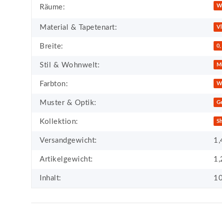
Produkteigenschaft
Wert
W
Räume:
Material & Tapetenart:
Vl
Breite:
0
Stil & Wohnwelt:
M
Farbton:
W
Muster & Optik:
G
Kollektion:
Sh
Versandgewicht:
1,
Artikelgewicht:
1,
Inhalt:
10