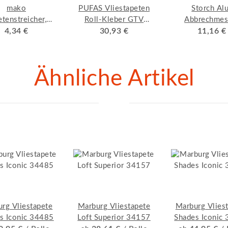
mako
PUFAS Vliestapeten
Storch Al
etenstreicher,
Roll-Kleber GTV
Abbrechmes
KOMFORT
4,34 €
gebrauchsfertig 10 kg
30,93 €
SnipXXTOP
11,16 €
Ähnliche Artikel
rg Vliestapete
Marburg Vliestapete
Marburg Vlies
s Iconic 34485
Loft Superior 34157
Shades Iconic