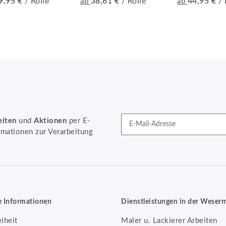
9,95 €
/ Rolle
38,61 €
/ Rolle
44,95 €
/ 
ab
ab
eiten
und
Aktionen
per E-
rmationen zur Verarbeitung
Newsletter Abonnieren
e Informationen
Dienstleistungen in der Weser
eiheit
Maler u. Lackierer Arbeiten