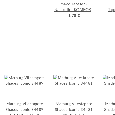
mako Tapeten-
Nahtroller KOMFORT
Tap
Konische Form,
1,78 €
Kunststoffgriff mit
verzinktem Bügel
Marburg Vliestapete
Marburg Vliestapete
Marbu
Shades Iconic 34489
Shades Iconic 34481
Shade