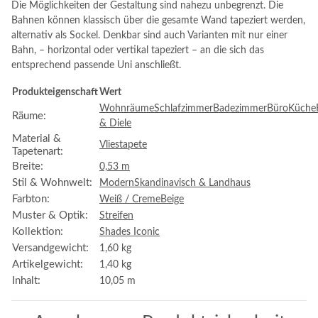
Die Möglichkeiten der Gestaltung sind nahezu unbegrenzt. Die
Bahnen können klassisch über die gesamte Wand tapeziert werden,
alternativ als Sockel. Denkbar sind auch Varianten mit nur einer
Bahn, – horizontal oder vertikal tapeziert – an die sich das
entsprechend passende Uni anschließt.
Produkteigenschaft
Wert
Wohnräume
Schlafzimmer
Badezimmer
Büro
Küche
Räume:
& Diele
Material &
Vliestapete
Tapetenart:
Breite:
0,53 m
Stil & Wohnwelt:
Modern
Skandinavisch & Landhaus
Farbton:
Weiß / Creme
Beige
Muster & Optik:
Streifen
Kollektion:
Shades Iconic
Versandgewicht:
1,60 kg
Artikelgewicht:
1,40
kg
Inhalt:
10,05 m