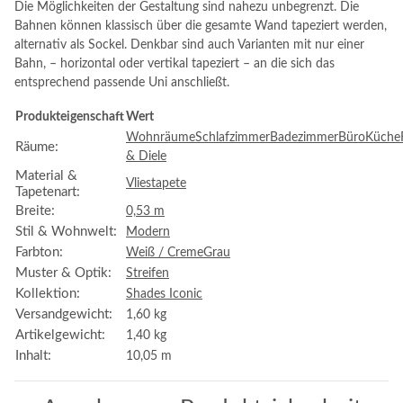
Die Möglichkeiten der Gestaltung sind nahezu unbegrenzt. Die
Bahnen können klassisch über die gesamte Wand tapeziert werden,
alternativ als Sockel. Denkbar sind auch Varianten mit nur einer
Bahn, – horizontal oder vertikal tapeziert – an die sich das
entsprechend passende Uni anschließt.
Produkteigenschaft
Wert
Wohnräume
Schlafzimmer
Badezimmer
Büro
Küche
Räume:
& Diele
Material &
Vliestapete
Tapetenart:
Breite:
0,53 m
Stil & Wohnwelt:
Modern
Farbton:
Weiß / Creme
Grau
Muster & Optik:
Streifen
Kollektion:
Shades Iconic
Versandgewicht:
1,60 kg
Artikelgewicht:
1,40
kg
Inhalt:
10,05 m